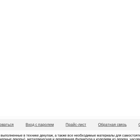
оваться
Вход с паролем
Прайс-лист
Обратная связь
 выполненные в технике декупаж, а также все необходимые материалы для самостоятель
ерные декоры), металлическая и деревянная фурнитура к изделиям из дерева, часовые