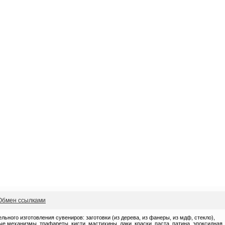
Обмен ссылками
ного изготовления сувениров: заготовки (из дерева, из фанеры, из мдф, стекло),
 механизмы, трафареты, кисти, мастихины, лаки, краски, паста, патина, эпоксидная