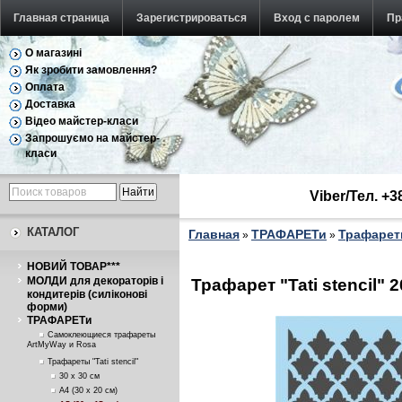
Главная страница
Зарегистрироваться
Вход с паролем
Пр
О магазині
Як зробити замовлення?
Оплата
Доставка
Відео майстер-класи
Запрошуємо на майстер-
класи
Viber/Тел. +
КАТАЛОГ
Главная
ТРАФАРЕТи
Трафареты
»
»
НОВИЙ ТОВАР***
МОЛДИ для декораторів і
Трафарет "Tati stencil"
кондитерів (силіконові
форми)
ТРАФАРЕТи
Самоклеющиеся трафареты
ArtMyWay и Rosa
Трафареты "Tati stencil"
30 х 30 см
А4 (30 х 20 см)