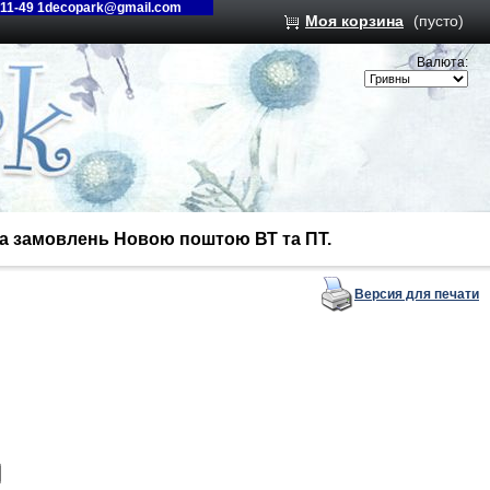
-11-49 1decopark@gmail.com
Моя корзина
(пусто)
Валюта:
вка замовлень Новою поштою ВТ та ПТ.
Версия для печати