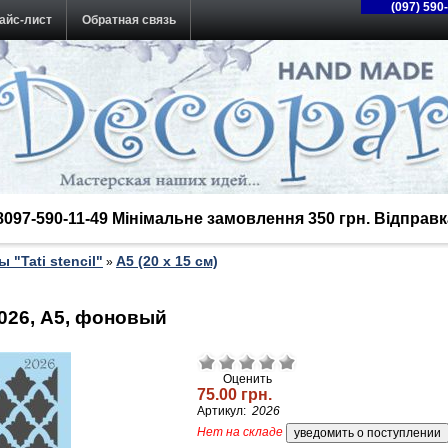
(097) 590
айс-лист
Обратная связь
38097-590-11-49 Мінімальне замовлення 350 грн. Відпра
 "Tati stencil"
А5 (20 х 15 см)
»
 2026, А5, фоновый
Оценить
75.00 грн.
Артикул:
2026
Нет на складе