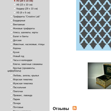
А5 (20 х 15 см)
А6 (15 х 10 см)
бордюр (29 х 10 см)
ХS (9 х 6 см)
Трафареты “Creative Lab”
Бордюрные
Винтажные
Фоновые трафареты
Алиса, шахматы, карты
Балет и банты
Детские
Животные, насекомые, птицы
Короны
Кухня
Новый год
Часы и календари
Ключи, замочные скважины
Круглые (орнаменты,
циферблаты)
Любовь, ангелы, крылья
Морская тематика
Мужская тематика
Пасхальные
Плиточки
Прованс, лаванда
Париж
Почерк
Почтовые
Отзывы