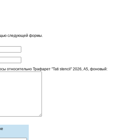
ощью следующей формы.
 относительно Трафарет "Tati stencil" 2026, А5, фоновый:
ке