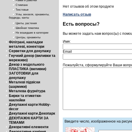
Рамки и рамочки
Стимпанк
Нет отзывов об этом продукте
Текстовые
Написать отзыв
Углы, вензеля, орнаменты,
бордюды, канты
Есть вопросы?
Цветы, растения
Швейная тематика
Не вошедшие в категории
Вы можете задать нам вопрос(ы) с пом
Центры, орнаменты
Имя:
Філіграні, накладки
металеві, конектори
Серветки для декупажу
Email
Гнучкий декор (виливки та
мереживо)
Декор з модельного
Пожалуйста, сформулируйте Ваши вопросы
ПЛАСТИКА (виливки)
ЗАГОТОВКИ для
декупажу
Металеві підвіски
(шармики)
Металева фурнітура
Бирки та етикетки-
наклейки
Декупажні карти Hobby-
decor
Декупажні карти Декопарк
ДЕКУПАЖНі КАРТИ ЗА
Введите число, изображенное на рисун
ТЕМАМИ
Декоративні елементи
Декоративне каміння,