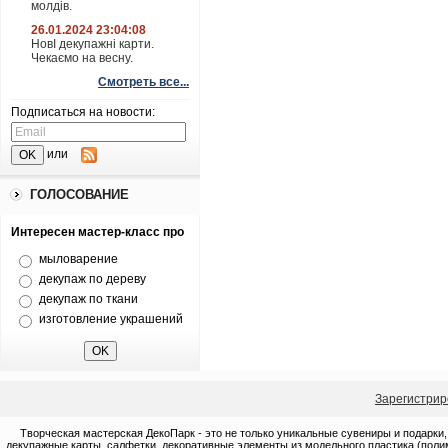
молдів.
26.01.2024 23:04:08
НовІ декупажні карти.
Чекаємо на весну.
Смотреть все...
Подписаться на новости:
или
ГОЛОСОВАНИЕ
Интересен мастер-класс про
мыловарение
декупаж по дереву
декупаж по ткани
изготовление украшений
Зарегистрир
Творческая мастерская ДекоПарк - это не только уникальные сувениры и подарки,
декупажные карты, салфетки, декоративные элементы из модельного пластика (полим