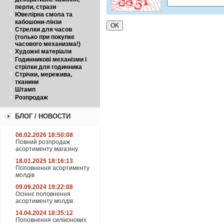
перли, стрази
Ювелірна смола та
кабошони-лінзи
Стрелки для часов
(только при покупке
часового механизма!)
Художні матеріали
Годинникові механізми і
стрілки для годинника
Стрічки, мережива,
тканини
Штамп
Розпродаж
БЛОГ / НОВОСТИ
06.02.2026 18:50:08
Повний розпродаж
асортименту магазіну.
18.01.2025 18:16:13
Поповнення асортименту
молдів
09.09.2024 19:22:08
Осіннє поповнення
асортименту молдів
14.04.2024 18:35:12
Поповнення силіконових