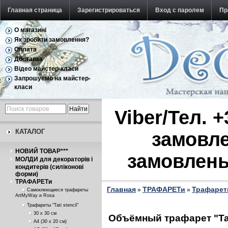
Главная страница
Зарегистрироваться
Вход с паролем
Пр
О магазині
Обратная связь
Як зробити замовлення?
Оплата
Доставка
Відео майстер-класи
Запрошуємо на майстер-
класи
Viber/Тел. 
КАТАЛОГ
замовле
НОВИЙ ТОВАР***
замовлень
МОЛДИ для декораторів і
кондитерів (силіконові
форми)
ТРАФАРЕТи
Главная
ТРАФАРЕТи
Трафареты
»
»
Самоклеющиеся трафареты
ArtMyWay и Rosa
Трафареты "Tati stencil"
30 х 30 см
Объёмный трафарет "Tati
А4 (30 х 20 см)