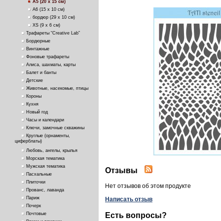
А5 (20 х 15 см)
А6 (15 х 10 см)
бордюр (29 х 10 см)
ХS (9 х 6 см)
Трафареты “Creative Lab”
Бордюрные
Винтажные
Фоновые трафареты
Алиса, шахматы, карты
Балет и банты
Детские
Животные, насекомые, птицы
Короны
Кухня
Новый год
Часы и календари
Ключи, замочные скважины
Круглые (орнаменты,
циферблаты)
Любовь, ангелы, крылья
Морская тематика
Мужская тематика
Отзывы
Пасхальные
Плиточки
Нет отзывов об этом продукте
Прованс, лаванда
Париж
Написать отзыв
Почерк
Есть вопросы?
Почтовые