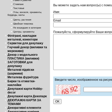
Рамки и рамочки
Стимпанк
Вы можете задать нам вопрос(ы) с пом
Текстовые
Имя:
Углы, вензеля, орнаменты,
бордюды, канты
Цветы, растения
Email
Швейная тематика
Не вошедшие в категории
Пожалуйста, сформулируйте Ваши вопрос
Центры, орнаменты
Філіграні, накладки
металеві, конектори
Серветки для декупажу
Гнучкий декор (виливки та
мереживо)
Декор з модельного
ПЛАСТИКА (виливки)
ЗАГОТОВКИ для
декупажу
Металеві підвіски
(шармики)
Металева фурнітура
Введите число, изображенное на рисун
Бирки та етикетки-
наклейки
Декупажні карти Hobby-
decor
Декупажні карти Декопарк
ДЕКУПАЖНі КАРТИ ЗА
ТЕМАМИ
Декоративні елементи
Декоративне каміння,