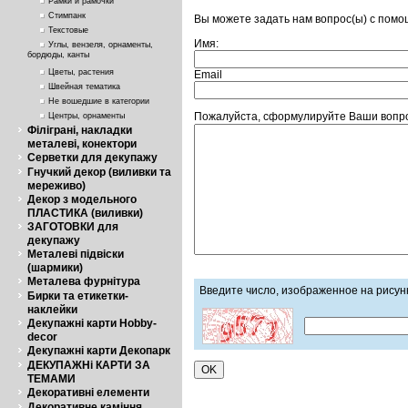
Рамки и рамочки
Стимпанк
Вы можете задать нам вопрос(ы) с пом
Текстовые
Имя:
Углы, вензеля, орнаменты,
бордюды, канты
Цветы, растения
Email
Швейная тематика
Не вошедшие в категории
Пожалуйста, сформулируйте Ваши вопросы
Центры, орнаменты
Філіграні, накладки
металеві, конектори
Серветки для декупажу
Гнучкий декор (виливки та
мереживо)
Декор з модельного
ПЛАСТИКА (виливки)
ЗАГОТОВКИ для
декупажу
Металеві підвіски
(шармики)
Металева фурнітура
Введите число, изображенное на рисун
Бирки та етикетки-
наклейки
Декупажні карти Hobby-
decor
Декупажні карти Декопарк
ДЕКУПАЖНі КАРТИ ЗА
ТЕМАМИ
Декоративні елементи
Декоративне каміння,