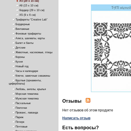
А5 (20 х 15 см)
А6 (15 х 10 см)
бордюр (29 х 10 см)
ХS (9 х 6 см)
Трафареты “Creative Lab”
Бордюрные
Винтажные
Фоновые трафареты
Алиса, шахматы, карты
Балет и банты
Детские
Животные, насекомые, птицы
Короны
Кухня
Новый год
Часы и календари
Ключи, замочные скважины
Круглые (орнаменты,
циферблаты)
Любовь, ангелы, крылья
Морская тематика
Мужская тематика
Отзывы
Пасхальные
Плиточки
Нет отзывов об этом продукте
Прованс, лаванда
Париж
Написать отзыв
Почерк
Есть вопросы?
Почтовые