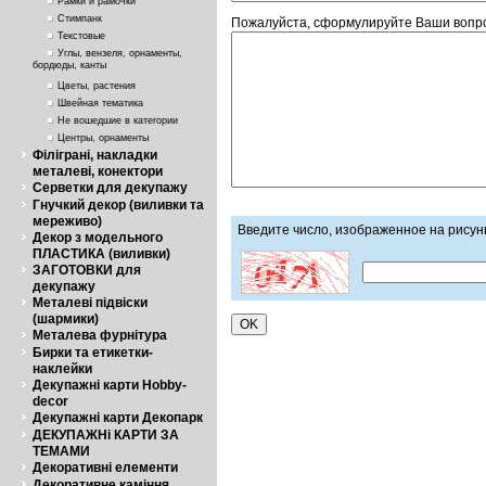
Рамки и рамочки
Стимпанк
Пожалуйста, сформулируйте Ваши вопросы
Текстовые
Углы, вензеля, орнаменты,
бордюды, канты
Цветы, растения
Швейная тематика
Не вошедшие в категории
Центры, орнаменты
Філіграні, накладки
металеві, конектори
Серветки для декупажу
Гнучкий декор (виливки та
мереживо)
Введите число, изображенное на рисун
Декор з модельного
ПЛАСТИКА (виливки)
ЗАГОТОВКИ для
декупажу
Металеві підвіски
(шармики)
Металева фурнітура
Бирки та етикетки-
наклейки
Декупажні карти Hobby-
decor
Декупажні карти Декопарк
ДЕКУПАЖНі КАРТИ ЗА
ТЕМАМИ
Декоративні елементи
Декоративне каміння,