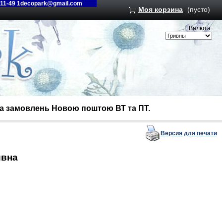
-11-49 1decopark@gmail.com
Моя корзина
(пусто)
Валюта:
вка замовлень Новою поштою ВТ та ПТ.
Версия для печати
ивна