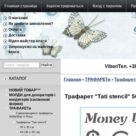
Главная страница
Зарегистрироваться
Вход с паролем
Пр
О магазині
Як зробити замовлення?
Оплата
Доставка
Відео майстер-класи
Запрошуємо на майстер-
класи
Viber/Тел. +
КАТАЛОГ
Главная
ТРАФАРЕТи
Трафареты
»
»
НОВИЙ ТОВАР***
МОЛДИ для декораторів і
Трафарет "Tati stencil" 
кондитерів (силіконові
форми)
ТРАФАРЕТи
Самоклеющиеся трафареты
ArtMyWay и Rosa
Трафареты "Tati stencil"
30 х 30 см
А4 (30 х 20 см)