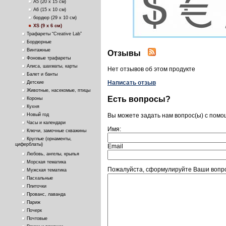
А5 (20 х 15 см)
А6 (15 х 10 см)
бордюр (29 х 10 см)
ХS (9 х 6 см)
Трафареты “Creative Lab”
Бордюрные
Винтажные
Отзывы
Фоновые трафареты
Алиса, шахматы, карты
Нет отзывов об этом продукте
Балет и банты
Написать отзыв
Детские
Животные, насекомые, птицы
Есть вопросы?
Короны
Кухня
Вы можете задать нам вопрос(ы) с пом
Новый год
Часы и календари
Имя:
Ключи, замочные скважины
Круглые (орнаменты,
циферблаты)
Email
Любовь, ангелы, крылья
Морская тематика
Пожалуйста, сформулируйте Ваши вопросы
Мужская тематика
Пасхальные
Плиточки
Прованс, лаванда
Париж
Почерк
Почтовые