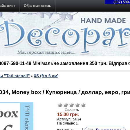
(097) 590
айс-лист
Обратная связь
38097-590-11-49 Мінімальне замовлення 350 грн. Відпра
 "Tati stencil"
ХS (9 х 6 см)
»
5034, Money box / Купюрница / доллар, евро, гр
Оценить
15.00 грн.
Артикул:
5034
На складе: 1