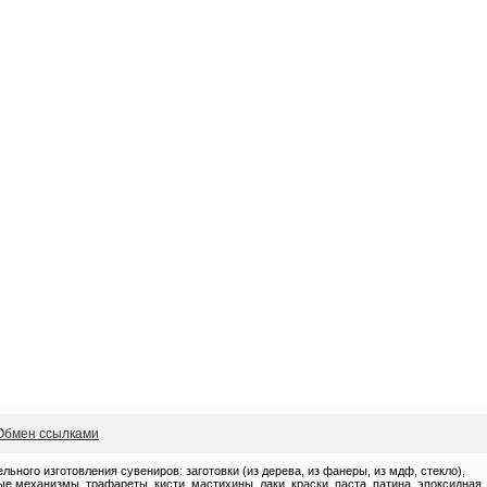
Обмен ссылками
ного изготовления сувениров: заготовки (из дерева, из фанеры, из мдф, стекло),
 механизмы, трафареты, кисти, мастихины, лаки, краски, паста, патина, эпоксидная