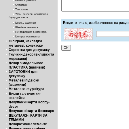
Рамки и рамочки
Стимпанк
Текстовые
Углы, вензеля, орнаменты,
бордюды, канты
Введите число, изображенное на рисун
Цветы, растения
Швейная тематика
Не вошедшие в категории
Центры, орнаменты
Філіграні, накладки
металеві, конектори
Серветки для декупажу
Гнучкий декор (виливки та
мереживо)
Декор з модельного
ПЛАСТИКА (виливки)
ЗАГОТОВКИ для
декупажу
Металеві підвіски
(шармики)
Металева фурнітура
Бирки та етикетки-
наклейки
Декупажні карти Hobby-
decor
Декупажні карти Декопарк
ДЕКУПАЖНі КАРТИ ЗА
ТЕМАМИ
Декоративні елементи
Декоративне каміння,