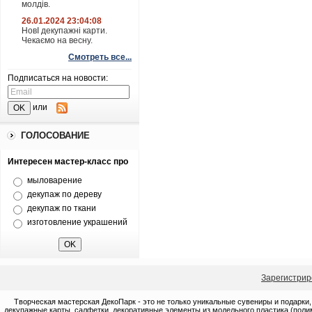
молдів.
26.01.2024 23:04:08
НовІ декупажні карти.
Чекаємо на весну.
Смотреть все...
Подписаться на новости:
или
ГОЛОСОВАНИЕ
Интересен мастер-класс про
мыловарение
декупаж по дереву
декупаж по ткани
изготовление украшений
Зарегистрир
Творческая мастерская ДекоПарк - это не только уникальные сувениры и подарки,
декупажные карты, салфетки, декоративные элементы из модельного пластика (полим