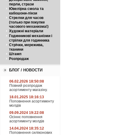
перли, стрази
Ювелірна смола та
кабошони-лінзи
Стрелки для часов
(только при покупке
часового механизма!)
Художні матеріали
Годинникові механізми і
стрілки для годинника
Стрічки, мережива,
тканини
Штамп
Розпродаж
БЛОГ / НОВОСТИ
06.02.2026 18:50:08
Повний розпродаж
асортименту магазіну.
18.01.2025 18:16:13
Поповнення асортименту
молдів
09.09.2024 19:22:08
Осіннє поповнення
асортименту молдів
14.04.2024 18:35:12
Поповнення силіконових