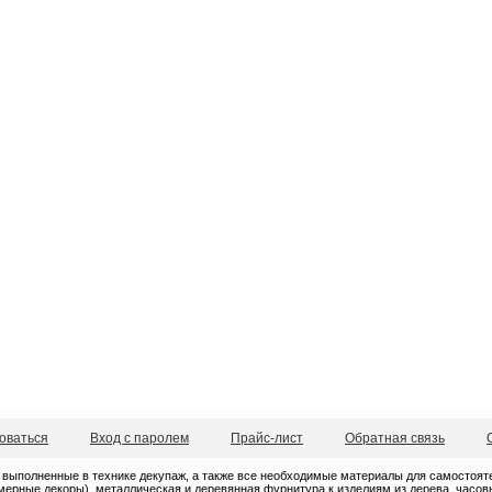
оваться
Вход с паролем
Прайс-лист
Обратная связь
 выполненные в технике декупаж, а также все необходимые материалы для самостоятель
ерные декоры), металлическая и деревянная фурнитура к изделиям из дерева, часовые