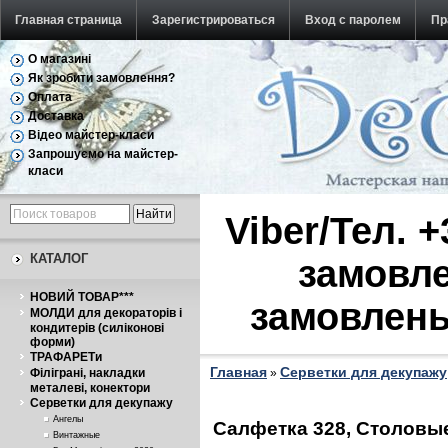
Главная страница
Зарегистрироваться
Вход с паролем
Пр
О магазині
Обратная связь
Як зробити замовлення?
Оплата
Доставка
Відео майстер-класи
Запрошуємо на майстер-
класи
Viber/Тел. 
КАТАЛОГ
замовле
НОВИЙ ТОВАР***
замовлень
МОЛДИ для декораторів і
кондитерів (силіконові
форми)
ТРАФАРЕТи
Главная
Серветки для декупажу
Філіграні, накладки
»
металеві, конектори
Серветки для декупажу
Ангелы
Салфетка 328, Столовы
Винтажные