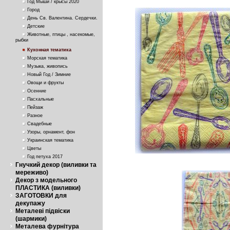
Год Мыши / крысы 2020
Город
День Св. Валентина. Сердечки.
Детские
Животные, птицы , насекомые,
рыбки
Кухонная тематика
Морская тематика
Музыка, живопись
Новый Год / Зимние
Овощи и фрукты
Осенние
Пасхальные
Пейзаж
Разное
Свадебные
Узоры, орнамент, фон
Украинская тематика
Цветы
Год петуха 2017
Гнучкий декор (виливки та
мереживо)
Декор з модельного
ПЛАСТИКА (виливки)
ЗАГОТОВКИ для
декупажу
Металеві підвіски
(шармики)
Металева фурнітура