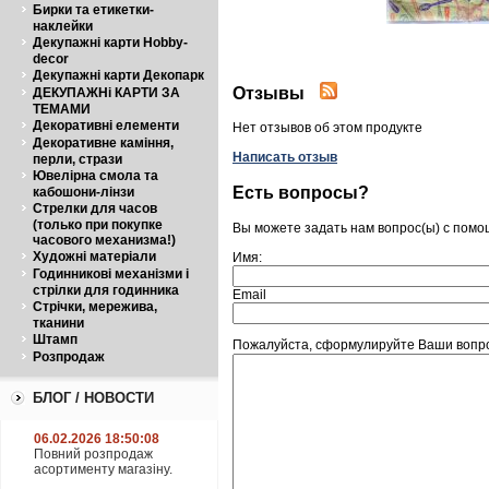
Бирки та етикетки-
наклейки
Декупажні карти Hobby-
decor
Декупажні карти Декопарк
Отзывы
ДЕКУПАЖНі КАРТИ ЗА
ТЕМАМИ
Декоративні елементи
Нет отзывов об этом продукте
Декоративне каміння,
Написать отзыв
перли, стрази
Ювелірна смола та
Есть вопросы?
кабошони-лінзи
Стрелки для часов
(только при покупке
Вы можете задать нам вопрос(ы) с пом
часового механизма!)
Художні матеріали
Имя:
Годинникові механізми і
стрілки для годинника
Email
Стрічки, мережива,
тканини
Штамп
Пожалуйста, сформулируйте Ваши вопро
Розпродаж
БЛОГ / НОВОСТИ
06.02.2026 18:50:08
Повний розпродаж
асортименту магазіну.