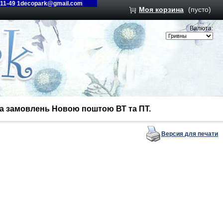
-11-49 1decopark@gmail.com
Моя корзина
(пусто)
Валюта:
вка замовлень Новою поштою ВТ та ПТ.
Версия для печати