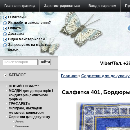
Главная страница
Зарегистрироваться
Вход с паролем
Пр
О магазині
Як зробити замовлення?
Оплата
Доставка
Відео майстер-класи
Запрошуємо на майстер-
класи
Viber/Тел. +
КАТАЛОГ
Главная
Серветки для декупажу
»
НОВИЙ ТОВАР***
МОЛДИ для декораторів і
Салфетка 401, Бордюры
кондитерів (силіконові
форми)
ТРАФАРЕТи
Філіграні, накладки
металеві, конектори
Серветки для декупажу
Ангелы
Винтажные