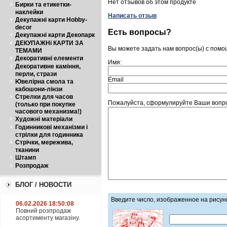
Нет отзывов об этом продукте
Бирки та етикетки-
наклейки
Написать отзыв
Декупажні карти Hobby-
decor
Есть вопросы?
Декупажні карти Декопарк
ДЕКУПАЖНі КАРТИ ЗА
Вы можете задать нам вопрос(ы) с пом
ТЕМАМИ
Декоративні елементи
Имя:
Декоративне каміння,
перли, стрази
Email
Ювелірна смола та
кабошони-лінзи
Стрелки для часов
Пожалуйста, сформулируйте Ваши вопро
(только при покупке
часового механизма!)
Художні матеріали
Годинникові механізми і
стрілки для годинника
Стрічки, мережива,
тканини
Штамп
Розпродаж
БЛОГ / НОВОСТИ
Введите число, изображенное на рисун
06.02.2026 18:50:08
Повний розпродаж
асортименту магазіну.