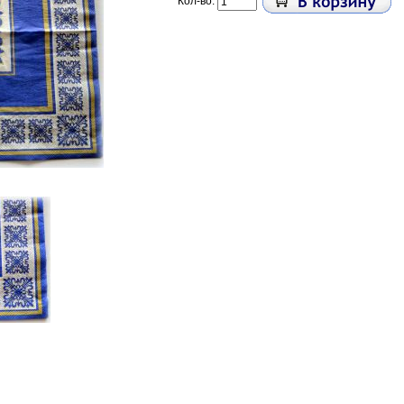
Кол-во: