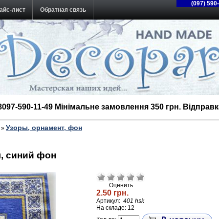
(097) 590
айс-лист
Обратная связь
38097-590-11-49 Мінімальне замовлення 350 грн. Відпра
Узоры, орнамент, фон
»
, синий фон
Оценить
2.50 грн.
Артикул:
401 hsk
На складе: 12