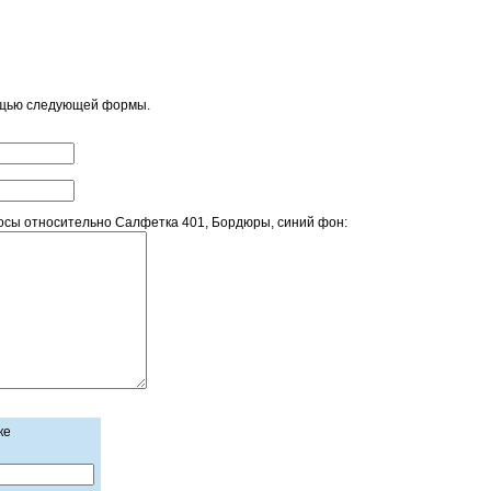
ощью следующей формы.
сы относительно Салфетка 401, Бордюры, синий фон:
ке