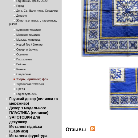
Год Мыши / крысы 2020
Город
День Св. Валентина. Сердечки.
Детские
Животные, птицы , насекомые,
рыбки
Кухонная тематика
Морская тематика
Музыка, живопись
Новый Год / Зимние
Овощи и фрукты
Осенние
Пасхальные
Пейзаж
Разное
Свадебные
Узоры, орнамент, фон
Украинская тематика
Цветы
Год петуха 2017
Гнучкий декор (виливки та
мереживо)
Декор з модельного
ПЛАСТИКА (виливки)
ЗАГОТОВКИ для
декупажу
Металеві підвіски
Отзывы
(шармики)
Металева фурнітура