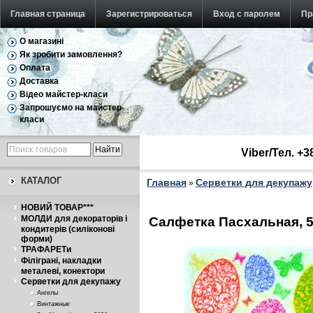
Главная страница
Зарегистрироваться
Вход с паролем
Пр
О магазині
Як зробити замовлення?
Оплата
Доставка
Відео майстер-класи
Запрошуємо на майстер-
класи
Viber/Тел. +
КАТАЛОГ
Главная
Серветки для декупажу
»
НОВИЙ ТОВАР***
МОЛДИ для декораторів і
Салфетка Пасхальная, 
кондитерів (силіконові
форми)
ТРАФАРЕТи
Філіграні, накладки
металеві, конектори
Серветки для декупажу
Ангелы
Винтажные