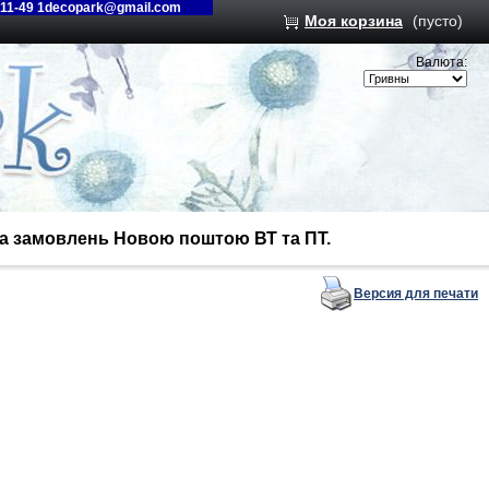
-11-49 1decopark@gmail.com
Моя корзина
(пусто)
Валюта:
вка замовлень Новою поштою ВТ та ПТ.
Версия для печати