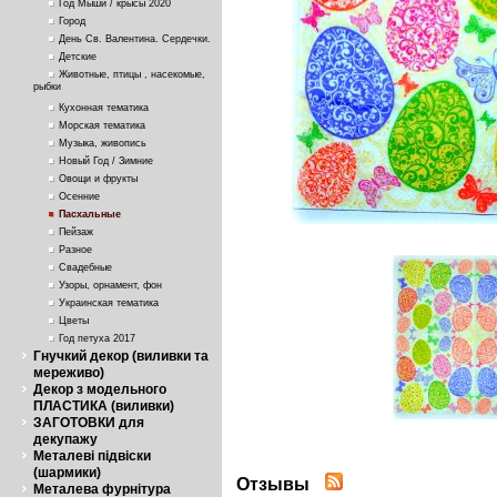
Год Мыши / крысы 2020
Город
День Св. Валентина. Сердечки.
Детские
Животные, птицы , насекомые,
рыбки
Кухонная тематика
Морская тематика
Музыка, живопись
Новый Год / Зимние
Овощи и фрукты
Осенние
Пасхальные
Пейзаж
Разное
Свадебные
Узоры, орнамент, фон
Украинская тематика
Цветы
Год петуха 2017
Гнучкий декор (виливки та
мереживо)
Декор з модельного
ПЛАСТИКА (виливки)
ЗАГОТОВКИ для
декупажу
Металеві підвіски
(шармики)
Отзывы
Металева фурнітура