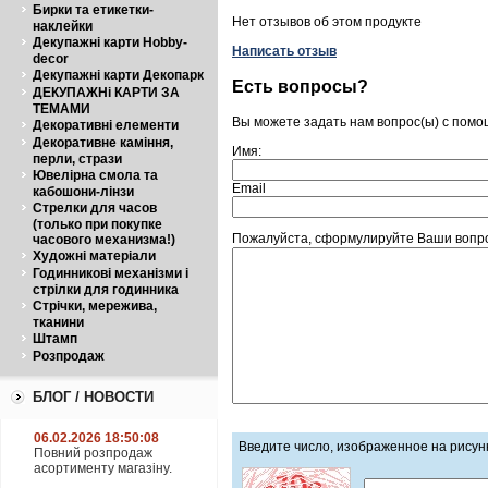
Бирки та етикетки-
Нет отзывов об этом продукте
наклейки
Декупажні карти Hobby-
Написать отзыв
decor
Декупажні карти Декопарк
Есть вопросы?
ДЕКУПАЖНі КАРТИ ЗА
ТЕМАМИ
Вы можете задать нам вопрос(ы) с пом
Декоративні елементи
Декоративне каміння,
Имя:
перли, стрази
Ювелірна смола та
Email
кабошони-лінзи
Стрелки для часов
(только при покупке
Пожалуйста, сформулируйте Ваши вопро
часового механизма!)
Художні матеріали
Годинникові механізми і
стрілки для годинника
Стрічки, мережива,
тканини
Штамп
Розпродаж
БЛОГ / НОВОСТИ
06.02.2026 18:50:08
Введите число, изображенное на рисун
Повний розпродаж
асортименту магазіну.