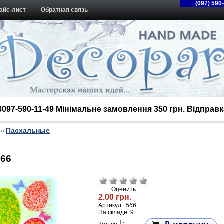
(097) 590
айс-лист
Обратная связь
38097-590-11-49 Мінімальне замовлення 350 грн. Відпра
Пасхальные
»
566
Оценить
2.00 грн.
Артикул:
566
На складе: 9