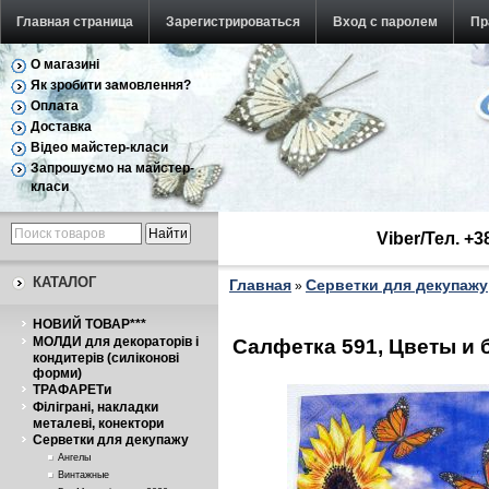
Главная страница
Зарегистрироваться
Вход с паролем
Пр
О магазині
Як зробити замовлення?
Оплата
Доставка
Відео майстер-класи
Запрошуємо на майстер-
класи
Viber/Тел. +
КАТАЛОГ
Главная
Серветки для декупажу
»
НОВИЙ ТОВАР***
МОЛДИ для декораторів і
Салфетка 591, Цветы и 
кондитерів (силіконові
форми)
ТРАФАРЕТи
Філіграні, накладки
металеві, конектори
Серветки для декупажу
Ангелы
Винтажные