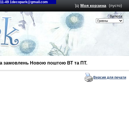
-11-49 1decopark@gmail.com
Моя корзина
(пусто)
Валюта:
вка замовлень Новою поштою ВТ та ПТ.
Версия для печати