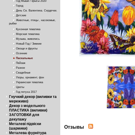
Год Мыши / крысы 2020
Город
День Св. Валентина. Сердечки.
Детские
Животные, птицы , насекомые,
рыбки
Кухонная тематика
Морская тематика
Музыка, живопись
Новый Год / Зимние
Овощи и фрукты
Осенние
Пасхальные
Пейзаж
Разное
Свадебные
Узоры, орнамент, фон
Украинская тематика
Цветы
Год петуха 2017
Гнучкий декор (виливки та
мереживо)
Декор з модельного
ПЛАСТИКА (виливки)
ЗАГОТОВКИ для
декупажу
Металеві підвіски
Отзывы
(шармики)
Металева фурнітура