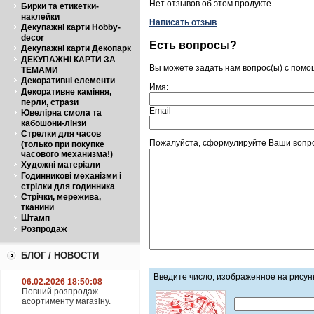
Нет отзывов об этом продукте
Бирки та етикетки-
наклейки
Написать отзыв
Декупажні карти Hobby-
decor
Есть вопросы?
Декупажні карти Декопарк
ДЕКУПАЖНі КАРТИ ЗА
Вы можете задать нам вопрос(ы) с пом
ТЕМАМИ
Декоративні елементи
Имя:
Декоративне каміння,
перли, стрази
Email
Ювелірна смола та
кабошони-лінзи
Стрелки для часов
Пожалуйста, сформулируйте Ваши вопро
(только при покупке
часового механизма!)
Художні матеріали
Годинникові механізми і
стрілки для годинника
Стрічки, мережива,
тканини
Штамп
Розпродаж
БЛОГ / НОВОСТИ
Введите число, изображенное на рисун
06.02.2026 18:50:08
Повний розпродаж
асортименту магазіну.