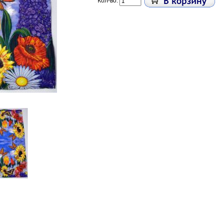
Кол-во: