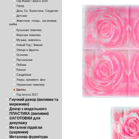
Год Мыши / крысы 2020
Город
День Св. Валентина. Сердечки.
Детские
Животные, птицы , насекомые,
рыбки
Кухонная тематика
Морская тематика
Музыка, живопись
Новый Год / Зимние
Овощи и фрукты
Осенние
Пасхальные
Пейзаж
Разное
Свадебные
Узоры, орнамент, фон
Украинская тематика
Цветы
Год петуха 2017
Гнучкий декор (виливки та
мереживо)
Декор з модельного
ПЛАСТИКА (виливки)
ЗАГОТОВКИ для
декупажу
Металеві підвіски
(шармики)
Металева фурнітура