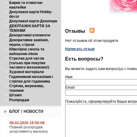
Бирки та етикетки-
наклейки
Декупажні карти Hobby-
decor
Декупажні карти Декопарк
ДЕКУПАЖНі КАРТИ ЗА
Отзывы
ТЕМАМИ
Декоративні елементи
Декоративне каміння,
Нет отзывов об этом продукте
перли, стрази
Написать отзыв
Ювелірна смола та
кабошони-лінзи
Есть вопросы?
Стрелки для часов
(только при покупке
часового механизма!)
Вы можете задать нам вопрос(ы) с пом
Художні матеріали
Годинникові механізми і
Имя:
стрілки для годинника
Стрічки, мережива,
Email
тканини
Штамп
Розпродаж
Пожалуйста, сформулируйте Ваши вопро
БЛОГ / НОВОСТИ
06.02.2026 18:50:08
Повний розпродаж
асортименту магазіну.