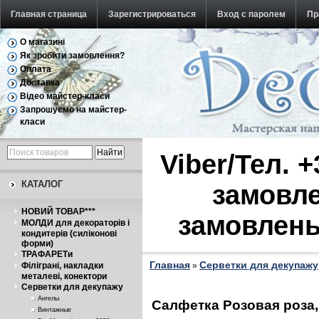
Главная страница
Зарегистрироваться
Вход с паролем
Пр
О магазині
Обратная связь
Як зробити замовлення?
Оплата
Доставка
Відео майстер-класи
Запрошуємо на майстер-
класи
Viber/Тел. 
КАТАЛОГ
замовле
НОВИЙ ТОВАР***
замовлень
МОЛДИ для декораторів і
кондитерів (силіконові
форми)
ТРАФАРЕТи
Главная
Серветки для декупажу
Філіграні, накладки
»
металеві, конектори
Серветки для декупажу
Ангелы
Салфетка Розовая роза,
Винтажные