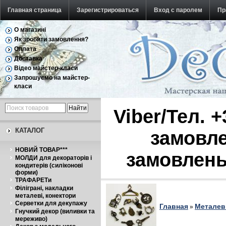
Главная страница
Зарегистрироваться
Вход с паролем
Пр
О магазині
Обратная связь
Як зробити замовлення?
Оплата
Доставка
Відео майстер-класи
Запрошуємо на майстер-
класи
Viber/Тел. 
КАТАЛОГ
замовле
НОВИЙ ТОВАР***
замовлень
МОЛДИ для декораторів і
кондитерів (силіконові
форми)
ТРАФАРЕТи
Філіграні, накладки
металеві, конектори
Серветки для декупажу
Главная
Металеві
»
Гнучкий декор (виливки та
мереживо)