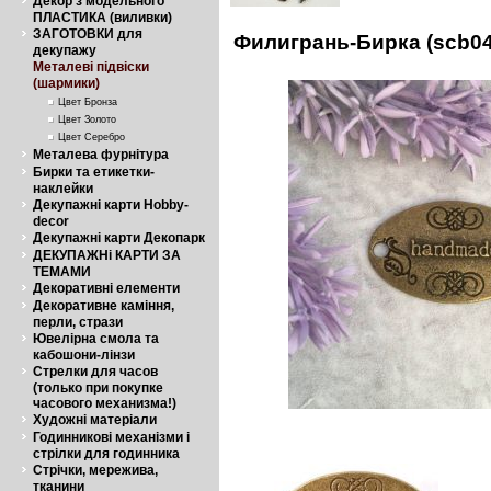
Декор з модельного
ПЛАСТИКА (виливки)
ЗАГОТОВКИ для
Филигрань-Бирка (scb04
декупажу
Металеві підвіски
(шармики)
Цвет Бронза
Цвет Золото
Цвет Серебро
Металева фурнітура
Бирки та етикетки-
наклейки
Декупажні карти Hobby-
decor
Декупажні карти Декопарк
ДЕКУПАЖНі КАРТИ ЗА
ТЕМАМИ
Декоративні елементи
Декоративне каміння,
перли, стрази
Ювелірна смола та
кабошони-лінзи
Стрелки для часов
(только при покупке
часового механизма!)
Художні матеріали
Годинникові механізми і
стрілки для годинника
Стрічки, мережива,
тканини