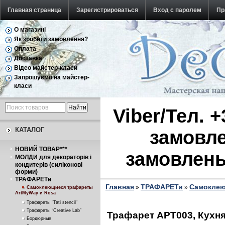
Главная страница
Зарегистрироваться
Вход с паролем
Пр
О магазині
Обратная связь
Як зробити замовлення?
Оплата
Доставка
Відео майстер-класи
Запрошуємо на майстер-
класи
Viber/Тел. 
КАТАЛОГ
замовле
НОВИЙ ТОВАР***
замовлень
МОЛДИ для декораторів і
кондитерів (силіконові
форми)
ТРАФАРЕТи
Главная
ТРАФАРЕТи
Самоклею
»
»
Самоклеющиеся трафареты
ArtMyWay и Rosa
Трафареты "Tati stencil"
Трафареты “Creative Lab”
Трафарет АРТ003, Кухня
Бордюрные