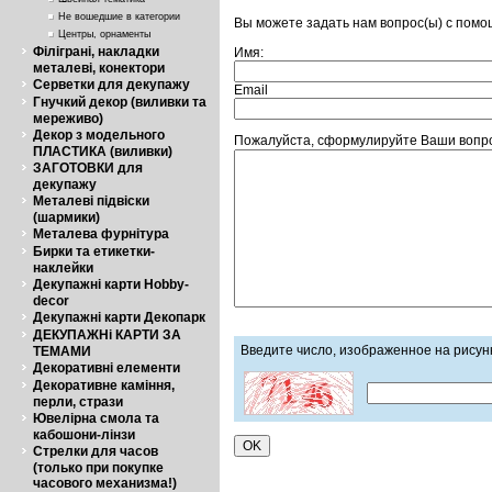
Не вошедшие в категории
Вы можете задать нам вопрос(ы) с пом
Центры, орнаменты
Філіграні, накладки
Имя:
металеві, конектори
Серветки для декупажу
Email
Гнучкий декор (виливки та
мереживо)
Декор з модельного
Пожалуйста, сформулируйте Ваши вопро
ПЛАСТИКА (виливки)
ЗАГОТОВКИ для
декупажу
Металеві підвіски
(шармики)
Металева фурнітура
Бирки та етикетки-
наклейки
Декупажні карти Hobby-
decor
Декупажні карти Декопарк
ДЕКУПАЖНі КАРТИ ЗА
Введите число, изображенное на рисун
ТЕМАМИ
Декоративні елементи
Декоративне каміння,
перли, стрази
Ювелірна смола та
кабошони-лінзи
Стрелки для часов
(только при покупке
часового механизма!)