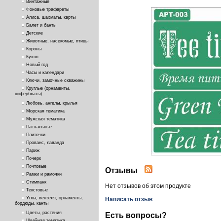
Винтажные
Фоновые трафареты
Алиса, шахматы, карты
Балет и банты
Детские
Животные, насекомые, птицы
Короны
Кухня
Новый год
Часы и календари
Ключи, замочные скважины
Круглые (орнаменты,
циферблаты)
Любовь, ангелы, крылья
Морская тематика
Мужская тематика
Пасхальные
Плиточки
Прованс, лаванда
Париж
Почерк
Почтовые
Отзывы
Рамки и рамочки
Стимпанк
Нет отзывов об этом продукте
Текстовые
Углы, вензеля, орнаменты,
Написать отзыв
бордюды, канты
Цветы, растения
Есть вопросы?
Швейная тематика