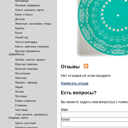
Винтажные
Фоновые трафареты
Алиса, шахматы, карты
Балет и банты
Детские
Животные, насекомые, птицы
Короны
Кухня
Новый год
Часы и календари
Ключи, замочные скважины
Круглые (орнаменты,
циферблаты)
Любовь, ангелы, крылья
Морская тематика
Отзывы
Мужская тематика
Пасхальные
Нет отзывов об этом продукте
Плиточки
Прованс, лаванда
Написать отзыв
Париж
Есть вопросы?
Почерк
Почтовые
Рамки и рамочки
Вы можете задать нам вопрос(ы) с пом
Стимпанк
Имя:
Текстовые
Углы, вензеля, орнаменты,
бордюды, канты
Email
Цветы, растения
Швейная тематика