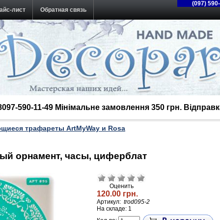
(097) 590
айс-лист
Обратная связь
38097-590-11-49 Мінімальне замовлення 350 грн. Відпра
щиеся трафареты ArtMyWay и Rosa
ый орнамент, часы, циферблат
Оценить
120.00 грн.
Артикул:
trod095-2
На складе: 1