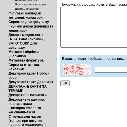
Пожалуйста, сформулируйте Ваши вопро
Не вошедшие в категории
Центры, орнаменты
Філіграні, накладки
металеві, конектори
Серветки для декупажу
Гнучкий декор (виливки та
мереживо)
Декор з модельного
ПЛАСТИКА (виливки)
ЗАГОТОВКИ для
декупажу
Металеві підвіски
(шармики)
Введите число, изображенное на рисун
Металева фурнітура
Бирки та етикетки-
наклейки
Декупажні карти Hobby-
decor
Декупажні карти Декопарк
ДЕКУПАЖНі КАРТИ ЗА
ТЕМАМИ
Декоративні елементи
Декоративне каміння,
перли, стрази
Ювелірна смола та
кабошони-лінзи
Стрелки для часов
(только при покупке
часового механизма!)