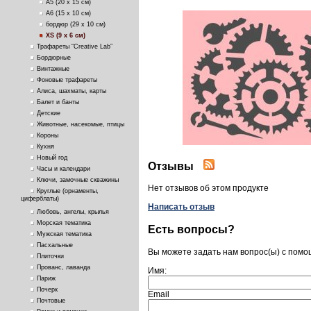
А5 (20 х 15 см)
А6 (15 х 10 см)
бордюр (29 х 10 см)
ХS (9 х 6 см)
Трафареты “Creative Lab”
Бордюрные
Винтажные
Фоновые трафареты
Алиса, шахматы, карты
Балет и банты
Детские
Животные, насекомые, птицы
Короны
Кухня
Новый год
Отзывы
Часы и календари
Ключи, замочные скважины
Нет отзывов об этом продукте
Круглые (орнаменты,
циферблаты)
Написать отзыв
Любовь, ангелы, крылья
Морская тематика
Есть вопросы?
Мужская тематика
Пасхальные
Вы можете задать нам вопрос(ы) с пом
Плиточки
Прованс, лаванда
Имя:
Париж
Почерк
Email
Почтовые