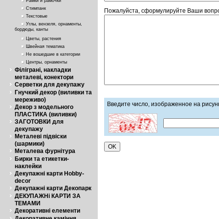
Рамки и рамочки
Стимпанк
Пожалуйста, сформулируйте Ваши вопрос
Текстовые
Углы, вензеля, орнаменты,
бордюды, канты
Цветы, растения
Швейная тематика
Не вошедшие в категории
Центры, орнаменты
Філіграні, накладки
металеві, конектори
Серветки для декупажу
Гнучкий декор (виливки та
мереживо)
Введите число, изображенное на рисун
Декор з модельного
ПЛАСТИКА (виливки)
ЗАГОТОВКИ для
декупажу
Металеві підвіски
(шармики)
Металева фурнітура
Бирки та етикетки-
наклейки
Декупажні карти Hobby-
decor
Декупажні карти Декопарк
ДЕКУПАЖНі КАРТИ ЗА
ТЕМАМИ
Декоративні елементи
Декоративне каміння,