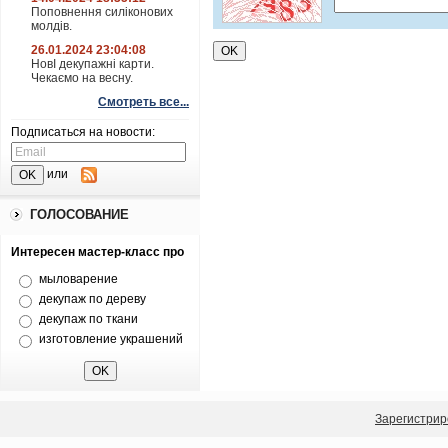
Поповнення силіконових
молдів.
26.01.2024 23:04:08
НовІ декупажні карти.
Чекаємо на весну.
Смотреть все...
Подписаться на новости:
или
ГОЛОСОВАНИЕ
Интересен мастер-класс про
мыловарение
декупаж по дереву
декупаж по ткани
изготовление украшений
Зарегистрир