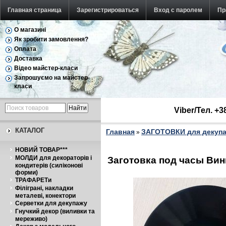
Главная страница
Зарегистрироваться
Вход с паролем
Пр
О магазині
Як зробити замовлення?
Оплата
Доставка
Відео майстер-класи
Запрошуємо на майстер-
класи
Viber/Тел. +
КАТАЛОГ
Главная
ЗАГОТОВКИ для декуп
»
НОВИЙ ТОВАР***
МОЛДИ для декораторів і
Заготовка под часы Вин
кондитерів (силіконові
форми)
ТРАФАРЕТи
Філіграні, накладки
металеві, конектори
Серветки для декупажу
Гнучкий декор (виливки та
мереживо)