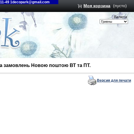
-11-49 1decopark@gmail.com
Моя корзина
(пусто)
Валюта:
вка замовлень Новою поштою ВТ та ПТ.
Версия для печати