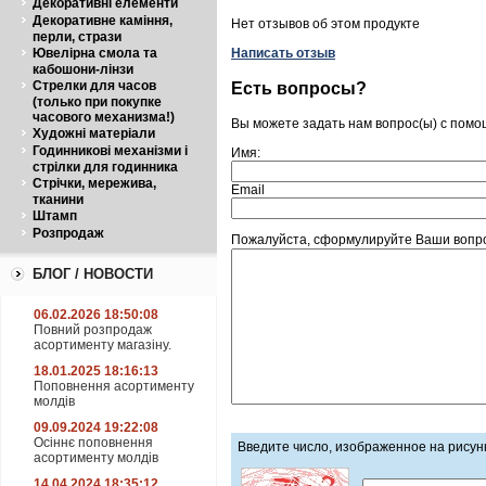
Декоративні елементи
Декоративне каміння,
Нет отзывов об этом продукте
перли, стрази
Ювелірна смола та
Написать отзыв
кабошони-лінзи
Стрелки для часов
Есть вопросы?
(только при покупке
часового механизма!)
Вы можете задать нам вопрос(ы) с пом
Художні матеріали
Годинникові механізми і
Имя:
стрілки для годинника
Стрічки, мережива,
Email
тканини
Штамп
Розпродаж
Пожалуйста, сформулируйте Ваши вопрос
БЛОГ / НОВОСТИ
06.02.2026 18:50:08
Повний розпродаж
асортименту магазіну.
18.01.2025 18:16:13
Поповнення асортименту
молдів
09.09.2024 19:22:08
Осіннє поповнення
Введите число, изображенное на рисун
асортименту молдів
14.04.2024 18:35:12