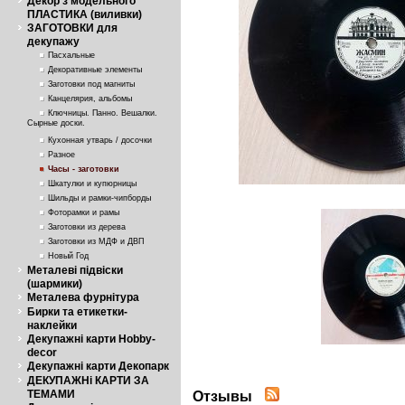
Декор з модельного
ПЛАСТИКА (виливки)
ЗАГОТОВКИ для
декупажу
Пасхальные
Декоративные элементы
Заготовки под магниты
Канцелярия, альбомы
Ключницы. Панно. Вешалки.
Сырные доски.
Кухонная утварь / досочки
Разное
Часы - заготовки
Шкатулки и купюрницы
Шильды и рамки-чипборды
Фоторамки и рамы
Заготовки из дерева
Заготовки из МДФ и ДВП
Новый Год
Металеві підвіски
(шармики)
Металева фурнітура
Бирки та етикетки-
наклейки
Декупажні карти Hobby-
decor
Декупажні карти Декопарк
ДЕКУПАЖНі КАРТИ ЗА
ТЕМАМИ
Отзывы