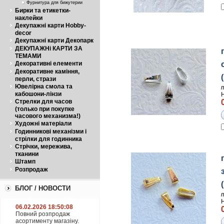
Фурнитура для бижутерии
Бирки та етикетки-
наклейки
Декупажні карти Hobby-
decor
Декупажні карти Декопарк
ДЕКУПАЖНі КАРТИ ЗА
ТЕМАМИ
Декоративні елементи
Декоративне каміння,
перли, стрази
Ювелірна смола та
кабошони-лінзи
Стрелки для часов
(только при покупке
часового механизма!)
Художні матеріали
Годинникові механізми і
стрілки для годинника
Стрічки, мережива,
тканини
Штамп
Розпродаж
БЛОГ / НОВОСТИ
06.02.2026 18:50:08
Повний розпродаж
асортименту магазіну.