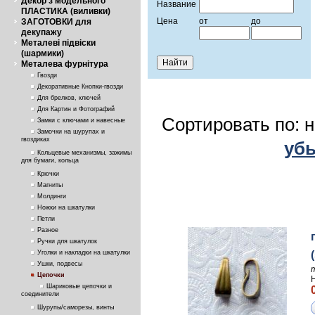
Декор з модельного
Название
ПЛАСТИКА (виливки)
Цена
от
до
ЗАГОТОВКИ для
декупажу
Металеві підвіски
(шармики)
Металева фурнітура
Гвозди
Декоративные Кнопки-гвозди
Для брелков, ключей
Для Картин и Фотографий
Сортировать по: 
Замки с ключами и навесные
Замочки на шурупах и
гвоздиках
уб
Кольцевые механизмы, зажимы
для бумаги, кольца
Крючки
Магниты
Молдинги
Ножки на шкатулки
Петли
Разное
Ручки для шкатулок
Уголки и накладки на шкатулки
Ушки, подвесы
Цепочки
Шариковые цепочки и
соединители
Шурупы/саморезы, винты