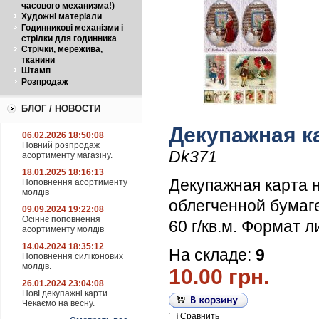
часового механизма!)
Художні матеріали
Годинникові механізми і
стрілки для годинника
Стрічки, мережива,
тканини
Штамп
Розпродаж
БЛОГ / НОВОСТИ
Декупажная к
06.02.2026 18:50:08
Повний розпродаж
Dk371
асортименту магазіну.
18.01.2025 18:16:13
Декупажная карта 
Поповнення асортименту
молдів
облегченной бумаг
09.09.2024 19:22:08
Осіннє поповнення
60 г/кв.м. Формат л
асортименту молдів
14.04.2024 18:35:12
На складе:
9
Поповнення силіконових
молдів.
10.00 грн.
26.01.2024 23:04:08
НовІ декупажні карти.
Чекаємо на весну.
Сравнить