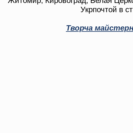
Житомир, Кировоград, Белая Церко
Укрпочтой в с
Творча майстерн