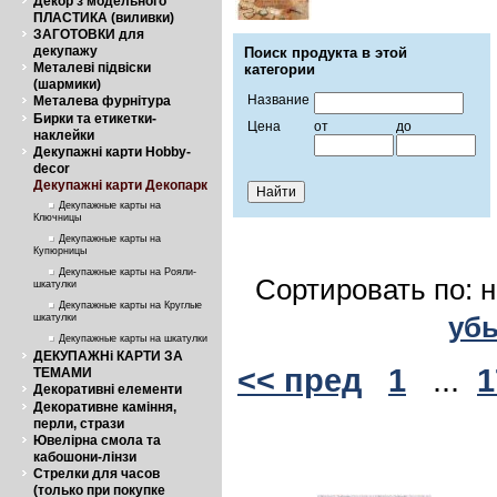
Декор з модельного
ПЛАСТИКА (виливки)
ЗАГОТОВКИ для
декупажу
Поиск продукта в этой
Металеві підвіски
категории
(шармики)
Название
Металева фурнітура
Бирки та етикетки-
Цена
от
до
наклейки
Декупажні карти Hobby-
decor
Декупажні карти Декопарк
Декупажные карты на
Ключницы
Декупажные карты на
Купюрницы
Декупажные карты на Рояли-
Сортировать по: 
шкатулки
Декупажные карты на Круглые
уб
шкатулки
Декупажные карты на шкатулки
ДЕКУПАЖНі КАРТИ ЗА
<< пред
1
...
1
ТЕМАМИ
Декоративні елементи
Декоративне каміння,
перли, стрази
Ювелірна смола та
кабошони-лінзи
Стрелки для часов
(только при покупке