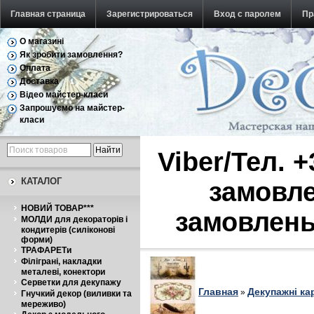
Главная страница
Зарегистрироваться
Вход с паролем
Пр
О магазині
Обратная связь
Як зробити замовлення?
Оплата
Доставка
Відео майстер-класи
Запрошуємо на майстер-
класи
Viber/Тел. 
КАТАЛОГ
замовле
НОВИЙ ТОВАР***
замовлень
МОЛДИ для декораторів і
кондитерів (силіконові
форми)
ТРАФАРЕТи
Філіграні, накладки
металеві, конектори
Серветки для декупажу
Главная
Декупажні ка
»
Гнучкий декор (виливки та
мереживо)