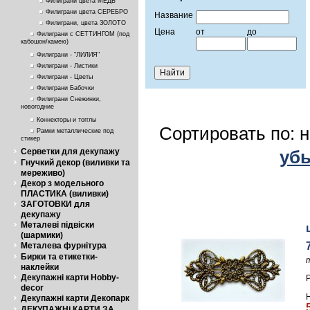
Филиграни цвета МЕДЬ
Филиграни цвета СЕРЕБРО
Название
Филиграни, цвета ЗОЛОТО
Цена
от
до
Филиграни с СЕТТИНГОМ (под
кабошон/камею)
Филиграни - "ЛИЛИЯ"
Филиграни - Листики
Филиграни - Цветы
Филиграни Бабочки
Филиграни Снежинки,
новогодние
Коннекторы и тогглы
Сортировать по: 
Рамки металлические под
стикер
Серветки для декупажу
уб
Гнучкий декор (виливки та
мереживо)
Декор з модельного
ПЛАСТИКА (виливки)
ЗАГОТОВКИ для
декупажу
Металеві підвіски
(шармики)
Металева фурнітура
Бирки та етикетки-
наклейки
Декупажні карти Hobby-
decor
Декупажні карти Декопарк
ДЕКУПАЖНі КАРТИ ЗА