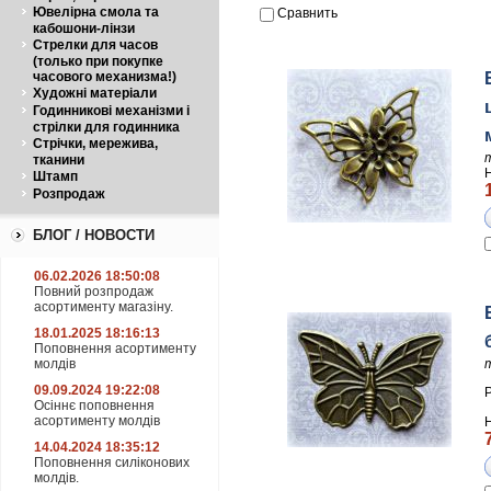
Ювелірна смола та
Сравнить
кабошони-лінзи
Стрелки для часов
(только при покупке
часового механизма!)
Художні матеріали
Годинникові механізми і
стрілки для годинника
Стрічки, мережива,
тканини
Штамп
Розпродаж
БЛОГ / НОВОСТИ
06.02.2026 18:50:08
Повний розпродаж
асортименту магазіну.
18.01.2025 18:16:13
Поповнення асортименту
молдів
09.09.2024 19:22:08
Осіннє поповнення
асортименту молдів
14.04.2024 18:35:12
Поповнення силіконових
молдів.