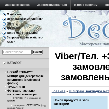
Главная страница
Зарегистрироваться
Вход с паролем
Пр
О магазині
Обратная связь
Як зробити замовлення?
Оплата
Доставка
Відео майстер-класи
Запрошуємо на майстер-
класи
Viber/Тел. 
КАТАЛОГ
замовле
НОВИЙ ТОВАР***
замовлень
МОЛДИ для декораторів і
кондитерів (силіконові
форми)
ТРАФАРЕТи
Філіграні, накладки
Главная
Філіграні, накладки ме
»
металеві, конектори
ФИЛИГРАНИ и накладки по
Поиск продукта в этой
цветам
категории
Филиграни с СЕТТИНГОМ (под
кабошон/камею)