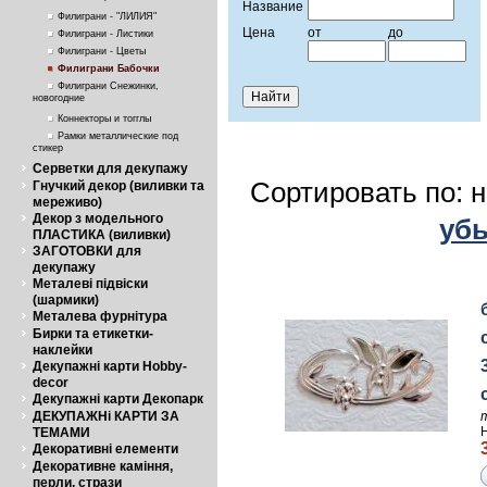
Название
Филиграни - "ЛИЛИЯ"
Цена
от
до
Филиграни - Листики
Филиграни - Цветы
Филиграни Бабочки
Филиграни Снежинки,
новогодние
Коннекторы и тогглы
Рамки металлические под
стикер
Серветки для декупажу
Сортировать по: 
Гнучкий декор (виливки та
мереживо)
Декор з модельного
уб
ПЛАСТИКА (виливки)
ЗАГОТОВКИ для
декупажу
Металеві підвіски
(шармики)
Металева фурнітура
Бирки та етикетки-
наклейки
Декупажні карти Hobby-
decor
Декупажні карти Декопарк
ДЕКУПАЖНі КАРТИ ЗА
ТЕМАМИ
Декоративні елементи
Декоративне каміння,
перли, стрази