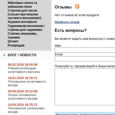
Ювелірна смола та
Отзывы
кабошони-лінзи
Стрелки для часов
(только при покупке
Нет отзывов об этом продукте
часового механизма!)
Художні матеріали
Написать отзыв
Годинникові механізми і
стрілки для годинника
Есть вопросы?
Стрічки, мережива,
тканини
Вы можете задать нам вопрос(ы) с пом
Штамп
Розпродаж
Имя:
Email
БЛОГ / НОВОСТИ
06.02.2026 18:50:08
Пожалуйста, сформулируйте Ваши вопрос
Повний розпродаж
асортименту магазіну.
18.01.2025 18:16:13
Поповнення асортименту
молдів
09.09.2024 19:22:08
Осіннє поповнення
асортименту молдів
14.04.2024 18:35:12
Поповнення силіконових
молдів.