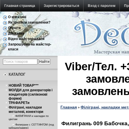
Главная страница
Зарегистрироваться
Вход с паролем
Пр
О магазині
Обратная связь
Як зробити замовлення?
Оплата
Доставка
Відео майстер-класи
Запрошуємо на майстер-
класи
Viber/Тел. 
КАТАЛОГ
замовле
НОВИЙ ТОВАР***
замовлень
МОЛДИ для декораторів і
кондитерів (силіконові
форми)
ТРАФАРЕТи
Главная
Філіграні, накладки ме
Філіграні, накладки
»
металеві, конектори
ФИЛИГРАНИ и накладки по
цветам
Филигрань 009 Бабочка,
Филиграни с СЕТТИНГОМ (под
кабошон/камею)