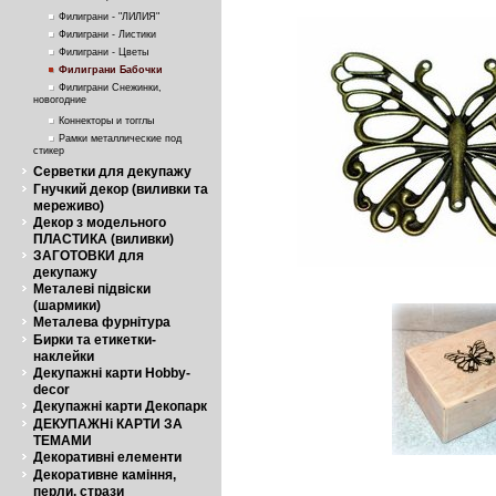
Филиграни - "ЛИЛИЯ"
Филиграни - Листики
Филиграни - Цветы
Филиграни Бабочки
Филиграни Снежинки,
новогодние
Коннекторы и тогглы
Рамки металлические под
стикер
Серветки для декупажу
Гнучкий декор (виливки та
мереживо)
Декор з модельного
ПЛАСТИКА (виливки)
ЗАГОТОВКИ для
декупажу
Металеві підвіски
(шармики)
Металева фурнітура
Бирки та етикетки-
наклейки
Декупажні карти Hobby-
decor
Декупажні карти Декопарк
ДЕКУПАЖНі КАРТИ ЗА
ТЕМАМИ
Декоративні елементи
Декоративне каміння,
перли, стрази