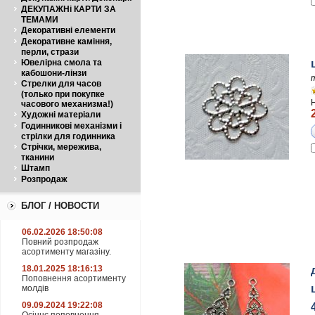
ДЕКУПАЖНі КАРТИ ЗА
ТЕМАМИ
Декоративні елементи
Декоративне каміння,
перли, стрази
Ювелірна смола та
кабошони-лінзи
Стрелки для часов
(только при покупке
часового механизма!)
Художні матеріали
Годинникові механізми і
стрілки для годинника
Стрічки, мережива,
тканини
Штамп
Розпродаж
БЛОГ / НОВОСТИ
06.02.2026 18:50:08
Повний розпродаж
асортименту магазіну.
18.01.2025 18:16:13
Поповнення асортименту
молдів
09.09.2024 19:22:08