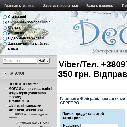
Главная страница
Зарегистрироваться
Вход с паролем
Пр
О магазині
Обратная связь
Як зробити замовлення?
Оплата
Доставка
Відео майстер-класи
Запрошуємо на майстер-
класи
Viber/Тел. +380
350 грн. Відпр
КАТАЛОГ
НОВИЙ ТОВАР***
МОЛДИ для декораторів і
кондитерів (силіконові
форми)
Главная
Філіграні, накладки ме
»
ТРАФАРЕТи
СЕРЕБРО
Філіграні, накладки
металеві, конектори
Поиск продукта в этой
ФИЛИГРАНИ и накладки по
категории
цветам
Филиграни цвета БРОНЗА
Название