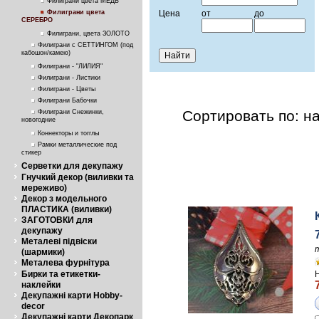
Филиграни цвета МЕДЬ
Филиграни цвета
Цена
от
до
СЕРЕБРО
Филиграни, цвета ЗОЛОТО
Филиграни с СЕТТИНГОМ (под
кабошон/камею)
Филиграни - "ЛИЛИЯ"
Филиграни - Листики
Филиграни - Цветы
Филиграни Бабочки
Сортировать по: н
Филиграни Снежинки,
новогодние
Коннекторы и тогглы
Рамки металлические под
стикер
Серветки для декупажу
Гнучкий декор (виливки та
мереживо)
Декор з модельного
ПЛАСТИКА (виливки)
ЗАГОТОВКИ для
декупажу
Металеві підвіски
(шармики)
Металева фурнітура
Бирки та етикетки-
наклейки
Декупажні карти Hobby-
decor
Декупажні карти Декопарк