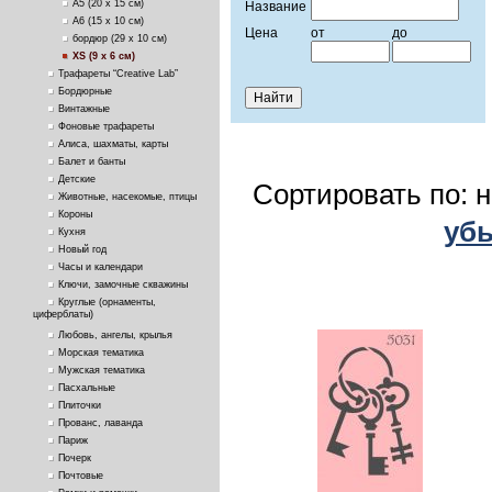
А5 (20 х 15 см)
Название
А6 (15 х 10 см)
Цена
от
до
бордюр (29 х 10 см)
ХS (9 х 6 см)
Трафареты “Creative Lab”
Бордюрные
Винтажные
Фоновые трафареты
Алиса, шахматы, карты
Балет и банты
Детские
Сортировать по: 
Животные, насекомые, птицы
Короны
уб
Кухня
Новый год
Часы и календари
Ключи, замочные скважины
Круглые (орнаменты,
циферблаты)
Любовь, ангелы, крылья
Морская тематика
Мужская тематика
Пасхальные
Плиточки
Прованс, лаванда
Париж
Почерк
Почтовые