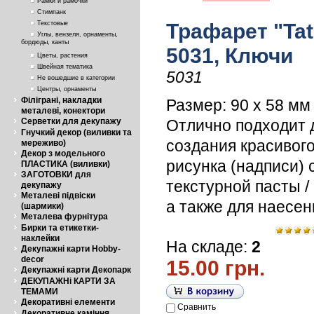
Рамки и рамочки
Стимпанк
Текстовые
Трафарет "Tati
Углы, вензеля, орнаменты,
бордюды, канты
5031, Ключи
Цветы, растения
Швейная тематика
5031
Не вошедшие в категории
Центры, орнаменты
Філіграні, накладки
Размер: 90 х 58 мм
металеві, конектори
Серветки для декупажу
Отлично подходит 
Гнучкий декор (виливки та
создания красивог
мереживо)
Декор з модельного
рисунка (надписи)
ПЛАСТИКА (виливки)
ЗАГОТОВКИ для
текстурной пасты /
декупажу
Металеві підвіски
а также для наесен
(шармики)
Металева фурнітура
Бирки та етикетки-
наклейки
На складе:
2
Декупажні карти Hobby-
decor
15.00 грн.
Декупажні карти Декопарк
ДЕКУПАЖНі КАРТИ ЗА
ТЕМАМИ
Декоративні елементи
Сравнить
Декоративне каміння,