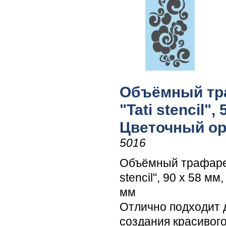
Объёмный тр
"Tati stencil", 
Цветочный о
5016
Объёмный трафарет
stencil", 90 х 58 мм
мм
Отлично подходит 
создания красивог