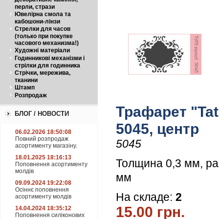
перли, стрази
Ювелірна смола та
кабошони-лінзи
Стрелки для часов
(только при покупке
часового механизма!)
Художні матеріали
Годинникові механізми і
стрілки для годинника
Стрічки, мережива,
тканини
Штамп
Розпродаж
Трафарет "Tati
БЛОГ / НОВОСТИ
5045, центр
06.02.2026 18:50:08
Повний розпродаж
5045
асортименту магазіну.
18.01.2025 18:16:13
Толщина 0,3 мм, ра
Поповнення асортименту
молдів
мм
09.09.2024 19:22:08
Осіннє поповнення
На складе:
2
асортименту молдів
15.00 грн.
14.04.2024 18:35:12
Поповнення силіконових