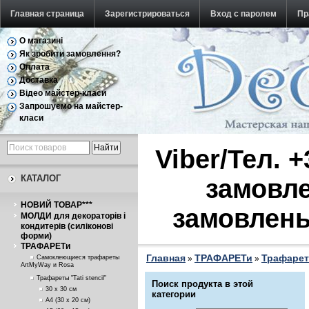
Главная страница
Зарегистрироваться
Вход с паролем
Пр
О магазині
Обратная связь
Як зробити замовлення?
Оплата
Доставка
Відео майстер-класи
Запрошуємо на майстер-
класи
Viber/Тел. 
КАТАЛОГ
замовле
НОВИЙ ТОВАР***
замовлень
МОЛДИ для декораторів і
кондитерів (силіконові
форми)
ТРАФАРЕТи
Главная
ТРАФАРЕТи
Трафареты
Самоклеющиеся трафареты
»
»
ArtMyWay и Rosa
Трафареты "Tati stencil"
Поиск продукта в этой
30 х 30 см
категории
А4 (30 х 20 см)