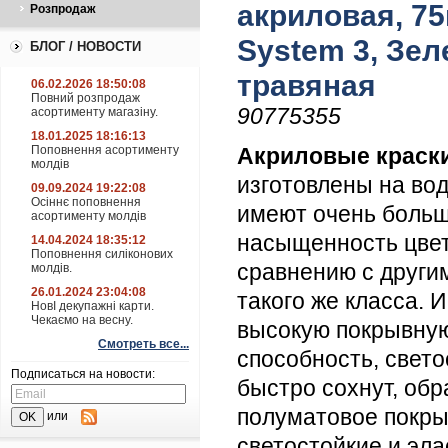
акриловая, 75
Розпродаж
System 3, Зел
БЛОГ / НОВОСТИ
травяная
06.02.2026 18:50:08
Повний розпродаж
90775355
асортименту магазіну.
18.01.2025 18:16:13
Поповнення асортименту
Акриловые краски
молдів
изготовлены на вод
09.09.2024 19:22:08
Осіннє поповнення
имеют очень боль
асортименту молдів
насыщенность цвет
14.04.2024 18:35:12
Поповнення силіконових
сравнению с други
молдів.
26.01.2024 23:04:08
такого же класса. 
НовІ декупажні карти.
Чекаємо на весну.
высокую покрывну
Смотреть все...
способность, свето
Подписаться на новости:
быстро сохнут, обр
полуматовое покры
или
светостойкие и эл