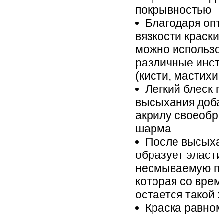
покрывностью
Благодаря оп
вязкости краски
можно использ
различные инс
(кисти, мастихин
Легкий блеск 
высыхания доб
акрилу своеобр
шарма
После высых
образует эласт
несмываемую п
которая со вре
остается такой
Краска равно