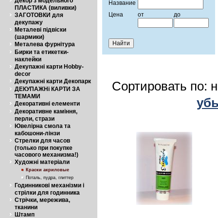
Декор з модельного
Название
ПЛАСТИКА (виливки)
Цена
от
до
ЗАГОТОВКИ для
декупажу
Металеві підвіски
(шармики)
Металева фурнітура
Бирки та етикетки-
наклейки
Декупажні карти Hobby-
decor
Декупажні карти Декопарк
Сортировать по: 
ДЕКУПАЖНі КАРТИ ЗА
ТЕМАМИ
уб
Декоративні елементи
Декоративне каміння,
перли, стрази
Ювелірна смола та
кабошони-лінзи
Стрелки для часов
(только при покупке
часового механизма!)
Художні матеріали
Краски акриловые
Поталь, пудра, глиттер
Годинникові механізми і
стрілки для годинника
Стрічки, мережива,
тканини
Штамп