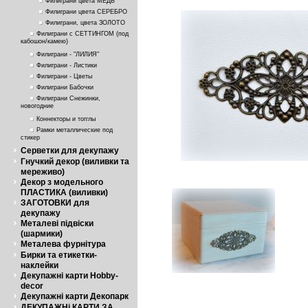
Филиграни цвета МЕДЬ
Филиграни цвета СЕРЕБРО
Филиграни, цвета ЗОЛОТО
Филиграни с СЕТТИНГОМ (под
кабошон/камею)
Филиграни - "ЛИЛИЯ"
Филиграни - Листики
Филиграни - Цветы
Филиграни Бабочки
Филиграни Снежинки,
новогодние
Коннекторы и тогглы
Рамки металлические под
стикер
Серветки для декупажу
Гнучкий декор (виливки та
мереживо)
Декор з модельного
ПЛАСТИКА (виливки)
ЗАГОТОВКИ для
декупажу
Металеві підвіски
(шармики)
Металева фурнітура
Бирки та етикетки-
наклейки
Декупажні карти Hobby-
decor
Декупажні карти Декопарк
ДЕКУПАЖНі КАРТИ ЗА