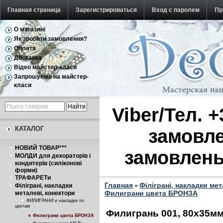
Главная страница
Зарегистрироваться
Вход с паролем
Пр
О магазині
Обратная связь
Як зробити замовлення?
Оплата
Доставка
Відео майстер-класи
Запрошуємо на майстер-
класи
Viber/Тел. 
КАТАЛОГ
замовле
НОВИЙ ТОВАР***
замовлень
МОЛДИ для декораторів і
кондитерів (силіконові
форми)
ТРАФАРЕТи
Главная
Філіграні, накладки ме
Філіграні, накладки
»
Филиграни цвета БРОНЗА
металеві, конектори
ФИЛИГРАНИ и накладки по
цветам
Филигрань 001, 80х35мм
Филиграни цвета БРОНЗА