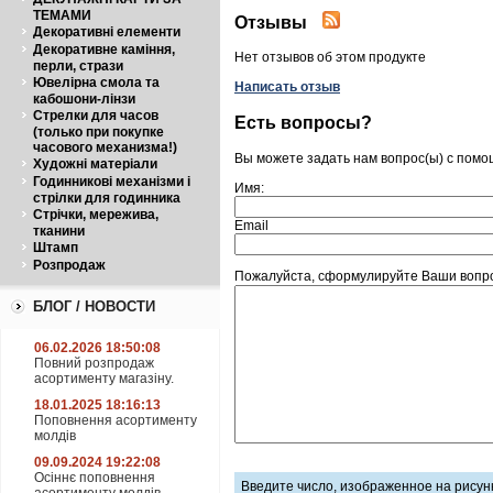
ТЕМАМИ
Отзывы
Декоративні елементи
Декоративне каміння,
Нет отзывов об этом продукте
перли, стрази
Ювелірна смола та
Написать отзыв
кабошони-лінзи
Стрелки для часов
Есть вопросы?
(только при покупке
часового механизма!)
Вы можете задать нам вопрос(ы) с пом
Художні матеріали
Годинникові механізми і
Имя:
стрілки для годинника
Стрічки, мережива,
Email
тканини
Штамп
Розпродаж
Пожалуйста, сформулируйте Ваши вопрос
БЛОГ / НОВОСТИ
06.02.2026 18:50:08
Повний розпродаж
асортименту магазіну.
18.01.2025 18:16:13
Поповнення асортименту
молдів
09.09.2024 19:22:08
Осіннє поповнення
Введите число, изображенное на рисун