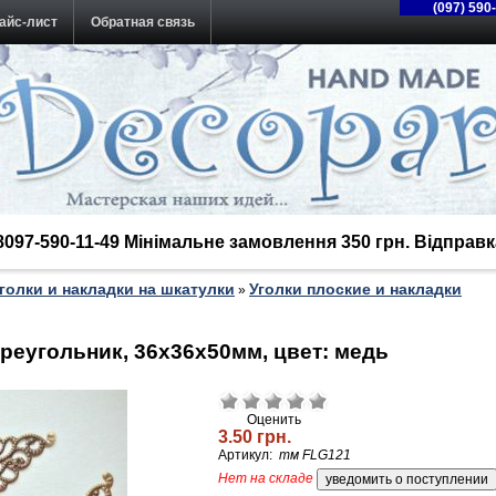
(097) 590
айс-лист
Обратная связь
38097-590-11-49 Мінімальне замовлення 350 грн. Відпра
голки и накладки на шкатулки
Уголки плоские и накладки
»
треугольник, 36х36х50мм, цвет: медь
Оценить
3.50 грн.
Артикул:
тм FLG121
Нет на складе