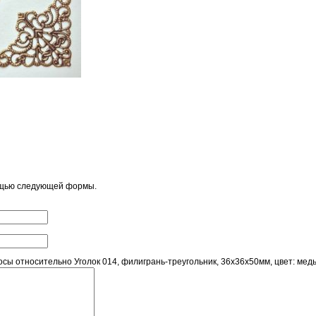
ощью следующей формы.
ы относительно Уголок 014, филигрань-треугольник, 36х36х50мм, цвет: медь