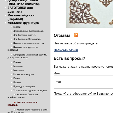
Декор з модельного
ПЛАСТИКА (виливки)
ЗАГОТОВКИ для
декупажу
Металеві підвіски
(шармики)
Металева фурнітура
Гвозди
Декоративные Кнопки-гвозди
Отзывы
Для брелков, ключей
Для Картин и Фотографий
Нет отзывов об этом продукте
Замки с ключами и навесные
Замочки на шурупах и
Написать отзыв
гвоздиках
Кольцевые механизмы, зажимы
Есть вопросы?
для бумаги, кольца
Крючки
Вы можете задать нам вопрос(ы) с пом
Магниты
Молдинги
Имя:
Ножки на шкатулки
Петли
Email
Разное
Ручки для шкатулок
Уголки и накладки на шкатулки
Пожалуйста, сформулируйте Ваши вопрос
Уголки на блокноты,
альбомы, папки
Уголки плоские и
накладки
Уголки трехсторонние и углы