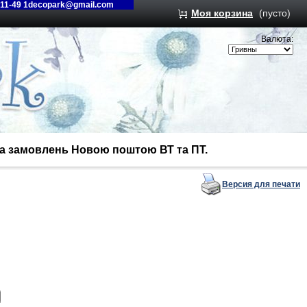
-11-49 1decopark@gmail.com
Моя корзина
(пусто)
Валюта:
вка замовлень Новою поштою ВТ та ПТ.
Версия для печати