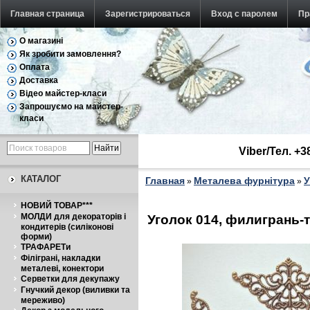
Главная страница
Зарегистрироваться
Вход с паролем
Пр
О магазині
Як зробити замовлення?
Оплата
Доставка
Відео майстер-класи
Запрошуємо на майстер-
класи
Viber/Тел. +
КАТАЛОГ
Главная
Металева фурнітура
У
»
»
НОВИЙ ТОВАР***
МОЛДИ для декораторів і
Уголок 014, филигрань-
кондитерів (силіконові
форми)
ТРАФАРЕТи
Філіграні, накладки
металеві, конектори
Серветки для декупажу
Гнучкий декор (виливки та
мереживо)