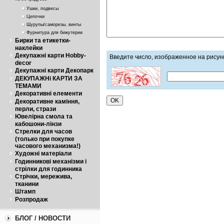
на 90 градусов
Ушки, подвесы
Цепочки
Шурупы/саморезы, винты
Фурнитура для бижутерии
Бирки та етикетки-
наклейки
Декупажні карти Hobby-
Введите число, изображенное на рисун
decor
Декупажні карти Декопарк
ДЕКУПАЖНі КАРТИ ЗА
ТЕМАМИ
Декоративні елементи
Декоративне каміння,
перли, стрази
Ювелірна смола та
кабошони-лінзи
Стрелки для часов
(только при покупке
часового механизма!)
Художні матеріали
Годинникові механізми і
стрілки для годинника
Стрічки, мережива,
тканини
Штамп
Розпродаж
БЛОГ / НОВОСТИ