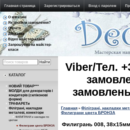
Главная страница
Зарегистрироваться
Вход с паролем
Пр
О магазині
Обратная связь
Як зробити замовлення?
Оплата
Доставка
Відео майстер-класи
Запрошуємо на майстер-
класи
Viber/Тел. 
КАТАЛОГ
замовле
НОВИЙ ТОВАР***
замовлень
МОЛДИ для декораторів і
кондитерів (силіконові
форми)
ТРАФАРЕТи
Главная
Філіграні, накладки ме
Філіграні, накладки
»
Филиграни цвета БРОНЗА
металеві, конектори
ФИЛИГРАНИ и накладки по
цветам
Филигрань 008, 38х15мм
Филиграни цвета БРОНЗА