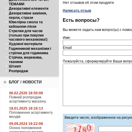
Нет отзывов об этом продукте
ТЕМАМИ
Декоративні елементи
Написать отзыв
Декоративне каміння,
перли, стрази
Есть вопросы?
Ювелірна смола та
кабошони-лінзи
Вы можете задать нам вопрос(ы) с пом
Стрелки для часов
(только при покупке
Имя:
часового механизма!)
Художні матеріали
Email
Годинникові механізми і
стрілки для годинника
Стрічки, мережива,
Пожалуйста, сформулируйте Ваши вопрос
тканини
Штамп
Розпродаж
БЛОГ / НОВОСТИ
06.02.2026 18:50:08
Повний розпродаж
асортименту магазіну.
18.01.2025 18:16:13
Поповнення асортименту
молдів
Введите число, изображенное на рисун
09.09.2024 19:22:08
Осіннє поповнення