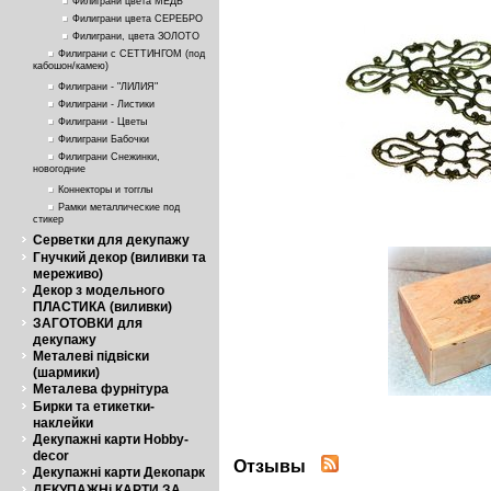
Филиграни цвета МЕДЬ
Филиграни цвета СЕРЕБРО
Филиграни, цвета ЗОЛОТО
Филиграни с СЕТТИНГОМ (под
кабошон/камею)
Филиграни - "ЛИЛИЯ"
Филиграни - Листики
Филиграни - Цветы
Филиграни Бабочки
Филиграни Снежинки,
новогодние
Коннекторы и тогглы
Рамки металлические под
стикер
Серветки для декупажу
Гнучкий декор (виливки та
мереживо)
Декор з модельного
ПЛАСТИКА (виливки)
ЗАГОТОВКИ для
декупажу
Металеві підвіски
(шармики)
Металева фурнітура
Бирки та етикетки-
наклейки
Декупажні карти Hobby-
decor
Отзывы
Декупажні карти Декопарк
ДЕКУПАЖНі КАРТИ ЗА