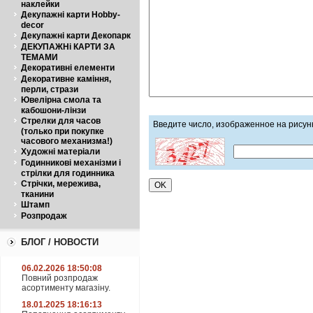
наклейки
Декупажні карти Hobby-
decor
Декупажні карти Декопарк
ДЕКУПАЖНі КАРТИ ЗА
ТЕМАМИ
Декоративні елементи
Декоративне каміння,
перли, стрази
Ювелірна смола та
кабошони-лінзи
Стрелки для часов
Введите число, изображенное на рисун
(только при покупке
часового механизма!)
Художні матеріали
Годинникові механізми і
стрілки для годинника
Стрічки, мережива,
тканини
Штамп
Розпродаж
БЛОГ / НОВОСТИ
06.02.2026 18:50:08
Повний розпродаж
асортименту магазіну.
18.01.2025 18:16:13