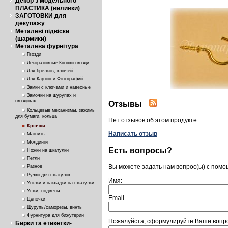
Декор з модельного
ПЛАСТИКА (виливки)
ЗАГОТОВКИ для
декупажу
Металеві підвіски
(шармики)
Металева фурнітура
Гвозди
Декоративные Кнопки-гвозди
Для брелков, ключей
Для Картин и Фотографий
Замки с ключами и навесные
Замочки на шурупах и
гвоздиках
Отзывы
Кольцевые механизмы, зажимы
для бумаги, кольца
Нет отзывов об этом продукте
Крючки
Написать отзыв
Магниты
Молдинги
Есть вопросы?
Ножки на шкатулки
Петли
Вы можете задать нам вопрос(ы) с пом
Разное
Ручки для шкатулок
Имя:
Уголки и накладки на шкатулки
Ушки, подвесы
Email
Цепочки
Шурупы/саморезы, винты
Фурнитура для бижутерии
Пожалуйста, сформулируйте Ваши вопрос
Бирки та етикетки-