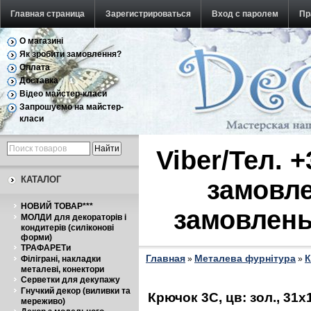
Главная страница
Зарегистрироваться
Вход с паролем
Пр
О магазині
Обратная связь
Як зробити замовлення?
Оплата
Доставка
Відео майстер-класи
Запрошуємо на майстер-
класи
Viber/Тел. 
КАТАЛОГ
замовле
НОВИЙ ТОВАР***
замовлень
МОЛДИ для декораторів і
кондитерів (силіконові
форми)
ТРАФАРЕТи
Главная
Металева фурнітура
К
Філіграні, накладки
»
»
металеві, конектори
Серветки для декупажу
Гнучкий декор (виливки та
Крючок 3С, цв: зол., 31
мереживо)