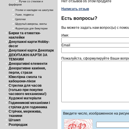
Нет отзывов об этом продукте
Ручки со стеклом и
фарфором
Написать отзыв
Уголки и накладки на шкатулки
Ушки, подвесы
Есть вопросы?
Цепочки
Шурупы/саморезы, винты
Вы можете задать нам вопрос(ы) с пом
Фурнитура для бижутерии
Бирки та етикетки-
Имя:
наклейки
Декупажні карти Hobby-
Email
decor
Декупажні карти Декопарк
ДЕКУПАЖНі КАРТИ ЗА
Пожалуйста, сформулируйте Ваши вопрос
ТЕМАМИ
Декоративні елементи
Декоративне каміння,
перли, стрази
Ювелірна смола та
кабошони-лінзи
Стрелки для часов
(только при покупке
часового механизма!)
Художні матеріали
Годинникові механізми і
стрілки для годинника
Стрічки, мережива,
Введите число, изображенное на рисун
тканини
Штамп
Розпродаж