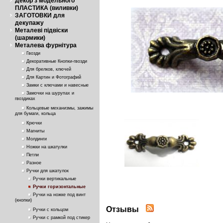
Декор з модельного
ПЛАСТИКА (виливки)
ЗАГОТОВКИ для
декупажу
Металеві підвіски
(шармики)
Металева фурнітура
Гвозди
Декоративные Кнопки-гвозди
Для брелков, ключей
Для Картин и Фотографий
Замки с ключами и навесные
Замочки на шурупах и
гвоздиках
Кольцевые механизмы, зажимы
для бумаги, кольца
Крючки
Магниты
Молдинги
Ножки на шкатулки
Петли
Разное
Ручки для шкатулок
Ручки вертикальные
Ручки горизонтальные
Ручки на ножке под винт
(кнопки)
Отзывы
Ручки с кольцом
Ручки с рамкой под стикер