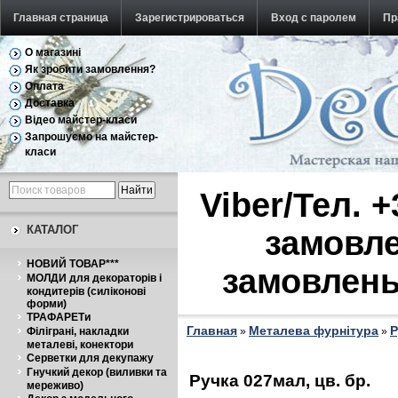
Главная страница
Зарегистрироваться
Вход с паролем
Пр
О магазині
Обратная связь
Як зробити замовлення?
Оплата
Доставка
Відео майстер-класи
Запрошуємо на майстер-
класи
Viber/Тел. 
КАТАЛОГ
замовле
НОВИЙ ТОВАР***
замовлень
МОЛДИ для декораторів і
кондитерів (силіконові
форми)
ТРАФАРЕТи
Главная
Металева фурнітура
Р
Філіграні, накладки
»
»
металеві, конектори
Серветки для декупажу
Гнучкий декор (виливки та
Ручка 027мал, цв. бр.
мереживо)