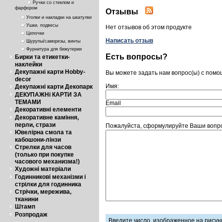
Ручки со стеклом и
фарфором
Отзывы
Уголки и накладки на шкатулки
Ушки, подвесы
Нет отзывов об этом продукте
Цепочки
Написать отзыв
Шурупы/саморезы, винты
Фурнитура для бижутерии
Есть вопросы?
Бирки та етикетки-
наклейки
Декупажні карти Hobby-
Вы можете задать нам вопрос(ы) с пом
decor
Имя:
Декупажні карти Декопарк
ДЕКУПАЖНі КАРТИ ЗА
ТЕМАМИ
Email
Декоративні елементи
Декоративне каміння,
перли, стрази
Пожалуйста, сформулируйте Ваши вопросы
Ювелірна смола та
кабошони-лінзи
Стрелки для часов
(только при покупке
часового механизма!)
Художні матеріали
Годинникові механізми і
стрілки для годинника
Стрічки, мережива,
тканини
Штамп
Розпродаж
Введите число, изображенное на рисун