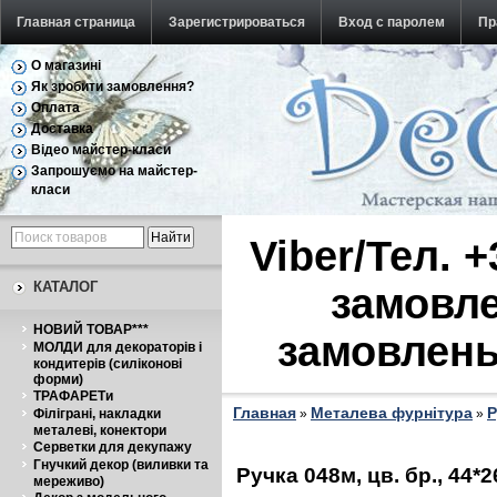
Главная страница
Зарегистрироваться
Вход с паролем
Пр
О магазині
Обратная связь
Як зробити замовлення?
Оплата
Доставка
Відео майстер-класи
Запрошуємо на майстер-
класи
Viber/Тел. 
КАТАЛОГ
замовле
НОВИЙ ТОВАР***
замовлень
МОЛДИ для декораторів і
кондитерів (силіконові
форми)
ТРАФАРЕТи
Главная
Металева фурнітура
Р
Філіграні, накладки
»
»
металеві, конектори
Серветки для декупажу
Гнучкий декор (виливки та
Ручка 048м, цв. бр., 44*
мереживо)