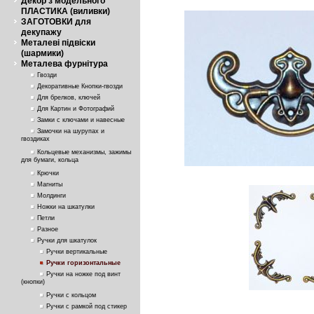
Декор з модельного
ПЛАСТИКА (виливки)
ЗАГОТОВКИ для
декупажу
Металеві підвіски
(шармики)
Металева фурнітура
Гвозди
Декоративные Кнопки-гвозди
Для брелков, ключей
Для Картин и Фотографий
Замки с ключами и навесные
Замочки на шурупах и
гвоздиках
Кольцевые механизмы, зажимы
для бумаги, кольца
Крючки
Магниты
Молдинги
Ножки на шкатулки
Петли
Разное
Ручки для шкатулок
Ручки вертикальные
Ручки горизонтальные
Ручки на ножке под винт
(кнопки)
Ручки с кольцом
Ручки с рамкой под стикер