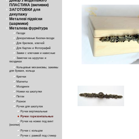
Декор з модельного
ПЛАСТИКА (виливки)
ЗАГОТОВКИ для
декупажу
Металеві підвіски
(шармики)
Металева фурнітура
Гвозди
Декоративные Кнопки-гвозди
Для брелков, ключей
Для Картин и Фотографий
Замки с ключами и навесные
Замочки на шурупах и
гвоздиках
Кольцевые механизмы, зажимы
для бумаги, кольца
Крючки
Магниты
Молдинги
Ножки на шкатулки
Петли
Разное
Ручки для шкатулок
Ручки вертикальные
Ручки горизонтальные
Ручки на ножке под винт
(кнопки)
Ручки с кольцом
Ручки с рамкой под стикер