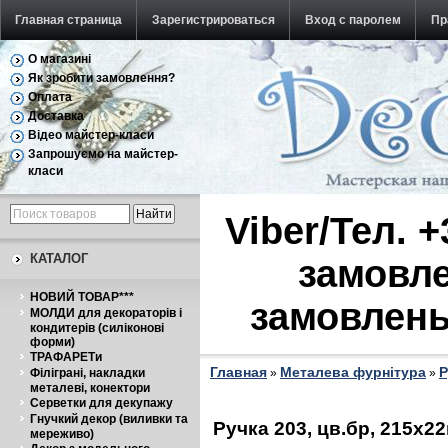
Главная страница
Зарегистрироваться
Вход с паролем
Пр
О магазині
Обратная связь
Як зробити замовлення?
Оплата
Доставка
Відео майстер-класи
Запрошуємо на майстер-
класи
Viber/Тел. 
КАТАЛОГ
замовле
НОВИЙ ТОВАР***
замовлень
МОЛДИ для декораторів і
кондитерів (силіконові
форми)
ТРАФАРЕТи
Главная
Металева фурнітура
Р
Філіграні, накладки
»
»
металеві, конектори
Серветки для декупажу
Гнучкий декор (виливки та
Ручка 203, цв.бр, 215х2
мереживо)