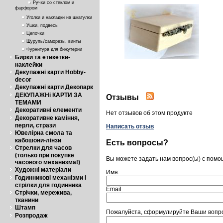
Ручки со стеклом и
фарфором
Уголки и накладки на шкатулки
Ушки, подвесы
Цепочки
Шурупы/саморезы, винты
Фурнитура для бижутерии
Бирки та етикетки-
наклейки
Декупажні карти Hobby-
decor
Декупажні карти Декопарк
ДЕКУПАЖНі КАРТИ ЗА
Отзывы
ТЕМАМИ
Декоративні елементи
Нет отзывов об этом продукте
Декоративне каміння,
перли, стрази
Написать отзыв
Ювелірна смола та
кабошони-лінзи
Есть вопросы?
Стрелки для часов
(только при покупке
Вы можете задать нам вопрос(ы) с пом
часового механизма!)
Художні матеріали
Имя:
Годинникові механізми і
стрілки для годинника
Email
Стрічки, мережива,
тканини
Штамп
Пожалуйста, сформулируйте Ваши вопрос
Розпродаж