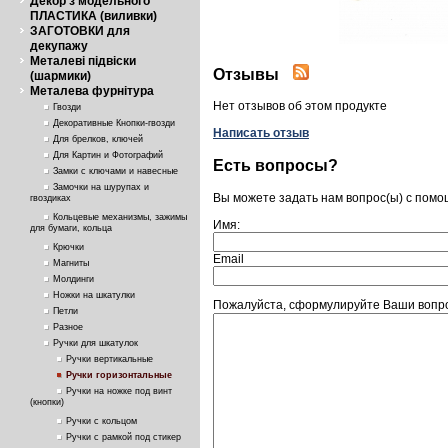
Декор з модельного
ПЛАСТИКА (виливки)
ЗАГОТОВКИ для
декупажу
Металеві підвіски
Отзывы
(шармики)
Металева фурнітура
Нет отзывов об этом продукте
Гвозди
Декоративные Кнопки-гвозди
Написать отзыв
Для брелков, ключей
Для Картин и Фотографий
Есть вопросы?
Замки с ключами и навесные
Замочки на шурупах и
Вы можете задать нам вопрос(ы) с пом
гвоздиках
Кольцевые механизмы, зажимы
Имя:
для бумаги, кольца
Крючки
Email
Магниты
Молдинги
Ножки на шкатулки
Пожалуйста, сформулируйте Ваши вопрос
Петли
Разное
Ручки для шкатулок
Ручки вертикальные
Ручки горизонтальные
Ручки на ножке под винт
(кнопки)
Ручки с кольцом
Ручки с рамкой под стикер