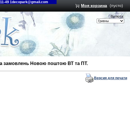
-11-49 1decopark@gmail.com
Моя корзина
(пусто)
Валюта:
вка замовлень Новою поштою ВТ та ПТ.
Версия для печати