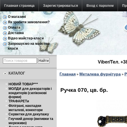
Главная страница
Зарегистрироваться
Вход с паролем
Пр
О магазині
Як зробити замовлення?
Оплата
Доставка
Відео майстер-класи
Запрошуємо на майстер-
класи
Viber/Тел. +
КАТАЛОГ
Главная
Металева фурнітура
Р
»
»
НОВИЙ ТОВАР***
МОЛДИ для декораторів і
Ручка 070, цв. бр.
кондитерів (силіконові
форми)
ТРАФАРЕТи
Філіграні, накладки
металеві, конектори
Серветки для декупажу
Гнучкий декор (виливки та
мереживо)