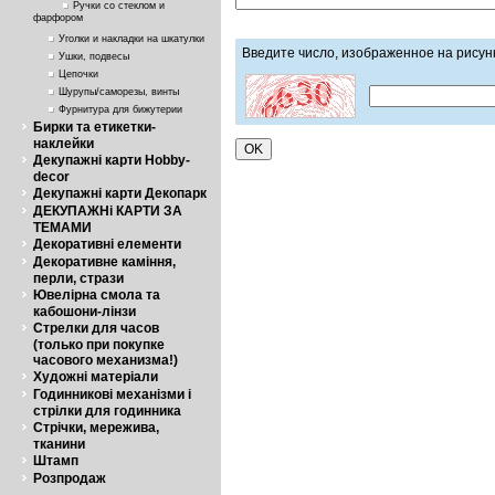
Ручки со стеклом и
фарфором
Уголки и накладки на шкатулки
Введите число, изображенное на рисун
Ушки, подвесы
Цепочки
Шурупы/саморезы, винты
Фурнитура для бижутерии
Бирки та етикетки-
наклейки
Декупажні карти Hobby-
decor
Декупажні карти Декопарк
ДЕКУПАЖНі КАРТИ ЗА
ТЕМАМИ
Декоративні елементи
Декоративне каміння,
перли, стрази
Ювелірна смола та
кабошони-лінзи
Стрелки для часов
(только при покупке
часового механизма!)
Художні матеріали
Годинникові механізми і
стрілки для годинника
Стрічки, мережива,
тканини
Штамп
Розпродаж