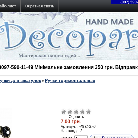
(097) 590
айс-лист
Обратная связь
38097-590-11-49 Мінімальне замовлення 350 грн. Відпра
учки для шкатулок
Ручки горизонтальные
»
Оценить
7.00 грн.
Артикул:
mfS С-370
На складе: 3