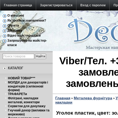
Главная страница
Зарегистрироваться
Вход с паролем
Пр
О магазині
Обратная связь
Як зробити замовлення?
Оплата
Доставка
Відео майстер-класи
Запрошуємо на майстер-
класи
Viber/Тел. 
КАТАЛОГ
замовле
НОВИЙ ТОВАР***
замовлень
МОЛДИ для декораторів і
кондитерів (силіконові
форми)
ТРАФАРЕТи
Главная
Металева фурнітура
У
Філіграні, накладки
»
»
накладки
металеві, конектори
Серветки для декупажу
Гнучкий декор (виливки та
Уголок пластик, цвет: зо
мереживо)