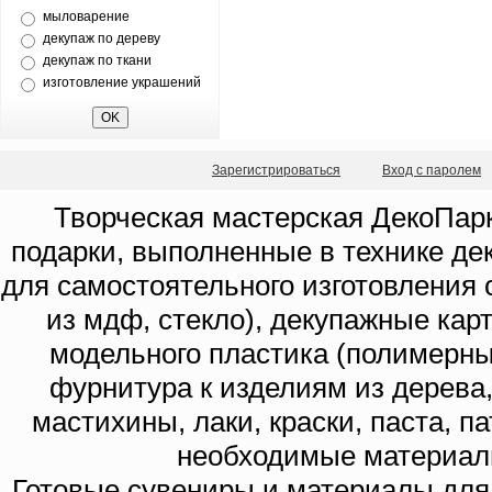
мыловарение
декупаж по дереву
декупаж по ткани
изготовление украшений
Зарегистрироваться
Вход с паролем
Творческая мастерская ДекоПарк
подарки, выполненные в технике де
для самостоятельного изготовления с
из мдф, стекло), декупажные кар
модельного пластика (полимерны
фурнитура к изделиям из дерева
мастихины, лаки, краски, паста, п
необходимые материал
Готовые сувениры и материалы для 