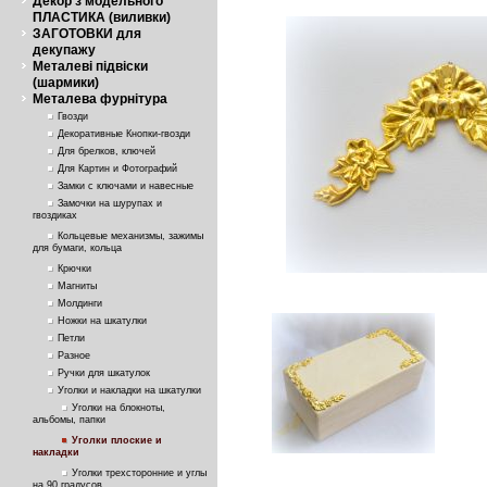
Декор з модельного
ПЛАСТИКА (виливки)
ЗАГОТОВКИ для
декупажу
Металеві підвіски
(шармики)
Металева фурнітура
Гвозди
Декоративные Кнопки-гвозди
Для брелков, ключей
Для Картин и Фотографий
Замки с ключами и навесные
Замочки на шурупах и
гвоздиках
Кольцевые механизмы, зажимы
для бумаги, кольца
Крючки
Магниты
Молдинги
Ножки на шкатулки
Петли
Разное
Ручки для шкатулок
Уголки и накладки на шкатулки
Уголки на блокноты,
альбомы, папки
Уголки плоские и
накладки
Уголки трехсторонние и углы