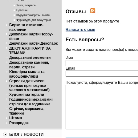
на 90 градусов
Ушки, подвесы
Цепочки
Отзывы
Шурупы/саморезы, винты
Фурнитура для бижутерии
Нет отзывов об этом продукте
Бирки та етикетки-
наклейки
Написать отзыв
Декупажні карти Hobby-
decor
Есть вопросы?
Декупажні карти Декопарк
ДЕКУПАЖНі КАРТИ ЗА
Вы можете задать нам вопрос(ы) с пом
ТЕМАМИ
Декоративні елементи
Имя:
Декоративне каміння,
перли, стрази
Email
Ювелірна смола та
кабошони-лінзи
Стрелки для часов
Пожалуйста, сформулируйте Ваши вопрос
(только при покупке
часового механизма!)
Художні матеріали
Годинникові механізми і
стрілки для годинника
Стрічки, мережива,
тканини
Штамп
Розпродаж
БЛОГ / НОВОСТИ