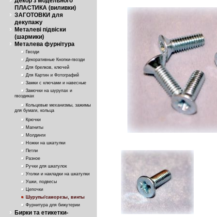
Декор з модельного
ПЛАСТИКА (виливки)
ЗАГОТОВКИ для
декупажу
Металеві підвіски
(шармики)
Металева фурнітура
Гвозди
Декоративные Кнопки-гвозди
Для брелков, ключей
Для Картин и Фотографий
Замки с ключами и навесные
Замочки на шурупах и
гвоздиках
Кольцевые механизмы, зажимы
для бумаги, кольца
Крючки
Магниты
Молдинги
Ножки на шкатулки
Петли
Разное
Ручки для шкатулок
Уголки и накладки на шкатулки
Ушки, подвесы
Цепочки
Шурупы/саморезы, винты
Фурнитура для бижутерии
Бирки та етикетки-