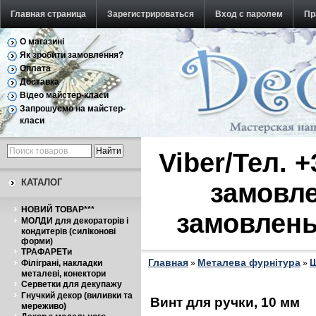
Главная страница
Зарегистрироваться
Вход с паролем
Пр
О магазині
Обратная связь
Як зробити замовлення?
Оплата
Доставка
Відео майстер-класи
Запрошуємо на майстер-
класи
Viber/Тел. 
КАТАЛОГ
замовле
НОВИЙ ТОВАР***
замовлень
МОЛДИ для декораторів і
кондитерів (силіконові
форми)
ТРАФАРЕТи
Главная
Металева фурнітура
Ш
Філіграні, накладки
»
»
металеві, конектори
Серветки для декупажу
Гнучкий декор (виливки та
Винт для ручки, 10 мм
мереживо)