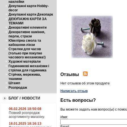
наклейки
Декупажні карти Hobby-
decor
Декупажні карти Декопарк
ДЕКУПАЖНі КАРТИ ЗА
ТЕМАМИ
Декоративні елементи
Декоративне каміння,
перли, стрази
Ювелірна смола та
кабошони-лінзи
Стрелки для часов
(только при покупке
часового механизма!)
Художні матеріали
Годинникові механізми і
стрілки для годинника
Отзывы
Стрічки, мережива,
тканини
Штамп
Нет отзывов об этом продукте
Розпродаж
Написать отзыв
БЛОГ / НОВОСТИ
Есть вопросы?
06.02.2026 18:50:08
Вы можете задать нам вопрос(ы) с пом
Повний розпродаж
асортименту магазіну.
Имя:
18.01.2025 18:16:13
Email