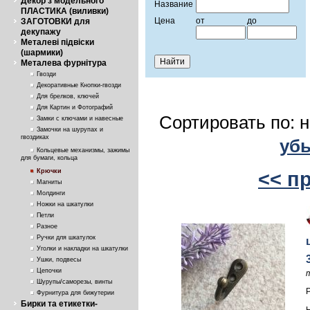
Декор з модельного
Название
ПЛАСТИКА (виливки)
Цена
от
до
ЗАГОТОВКИ для
декупажу
Металеві підвіски
(шармики)
Металева фурнітура
Гвозди
Декоративные Кнопки-гвозди
Для брелков, ключей
Для Картин и Фотографий
Сортировать по: 
Замки с ключами и навесные
Замочки на шурупах и
гвоздиках
уб
Кольцевые механизмы, зажимы
для бумаги, кольца
Крючки
<< п
Магниты
Молдинги
Ножки на шкатулки
Петли
Разное
Ручки для шкатулок
Уголки и накладки на шкатулки
Ушки, подвесы
Цепочки
Шурупы/саморезы, винты
Фурнитура для бижутерии
Бирки та етикетки-