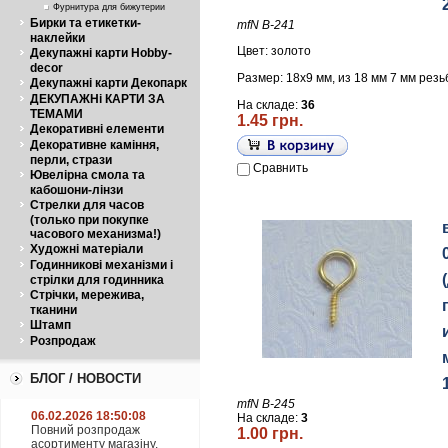
Фурнитура для бижутерии
Бирки та етикетки-
mfN В-241
наклейки
Цвет: золото
Декупажні карти Hobby-
decor
Размер: 18х9 мм, из 18 мм 7 мм резь
Декупажні карти Декопарк
ДЕКУПАЖНі КАРТИ ЗА
На складе:
36
ТЕМАМИ
1.45 грн.
Декоративні елементи
Декоративне каміння,
перли, стрази
Сравнить
Ювелірна смола та
кабошони-лінзи
Стрелки для часов
(только при покупке
часового механизма!)
Художні матеріали
Годинникові механізми і
стрілки для годинника
Стрічки, мережива,
тканини
Штамп
Розпродаж
БЛОГ / НОВОСТИ
mfN B-245
06.02.2026 18:50:08
На складе:
3
Повний розпродаж
1.00 грн.
асортименту магазіну.