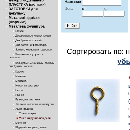
Декор з модельного
Название
ПЛАСТИКА (виливки)
Цена
от
до
ЗАГОТОВКИ для
декупажу
Металеві підвіски
(шармики)
Металева фурнітура
Гвозди
Декоративные Кнопки-гвозди
Для брелков, ключей
Для Картин и Фотографий
Сортировать по: 
Замки с ключами и навесные
Замочки на шурупах и
гвоздиках
уб
Кольцевые механизмы, зажимы
для бумаги, кольца
Крючки
Магниты
Молдинги
Ножки на шкатулки
Петли
Разное
Ручки для шкатулок
Уголки и накладки на шкатулки
Ушки, подвесы
Ушко - подвес
Ушко вкручивающееся
Цепочки
Шурупы/саморезы, винты