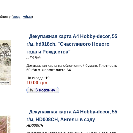
ейтингу (
возр
|
убыв
)
Декупажная карта А4 Hobby-decor, 55
г/м, hd018ch, "Счастливого Нового
года и Рождества"
hd018ch
Декупажная карта на облегченной бумаге. Плотность
60 г/кв.м. Формат листа А4
На складе:
19
10.00 грн.
Декупажная карта А4 Hobby-decor, 55
г/м, HD008CH, Ангелы в саду
HD008CH