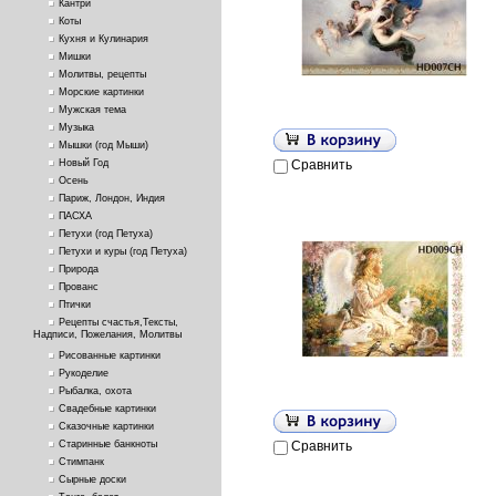
Кантри
Коты
Кухня и Кулинария
Мишки
Молитвы, рецепты
Морские картинки
Мужская тема
Музыка
Мышки (год Мыши)
Новый Год
Сравнить
Осень
Париж, Лондон, Индия
ПАСХА
Петухи (год Петуха)
Петухи и куры (год Петуха)
Природа
Прованс
Птички
Рецепты счастья,Тексты,
Надписи, Пожелания, Молитвы
Рисованные картинки
Рукоделие
Рыбалка, охота
Свадебные картинки
Сказочные картинки
Старинные банкноты
Сравнить
Стимпанк
Сырные доски