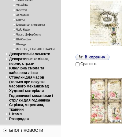
Танго, балет
УКРАЇНА
Фентези
Хелоувин
Цветы
Церковная символика
Чай, Кофе
Часы, Циферблаты
Шебби-Шик
Шильда
ФОНОВІ ДЕКУПАЖНІ КАРТИ
Декоративні елементи
Декоративне каміння,
перли, стрази
Сравнить
Ювелірна смола та
кабошони-лінзи
Стрелки для часов
(только при покупке
часового механизма!)
Художні матеріали
Годинникові механізми і
стрілки для годинника
Стрічки, мережива,
тканини
Штамп
Розпродаж
БЛОГ / НОВОСТИ