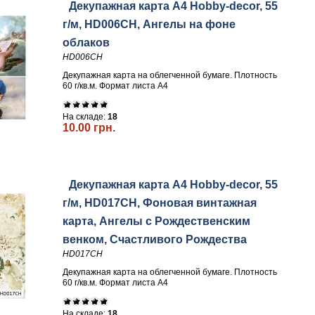
Декупажная карта А4 Hobby-decor, 55
г/м, HD006CH, Ангелы на фоне
облаков
HD006CH
Декупажная карта на облегченной бумаге. Плотность
60 г/кв.м. Формат листа А4
На складе:
18
10.00 грн.
Декупажная карта А4 Hobby-decor, 55
г/м, HD017CH, Фоновая винтажная
карта, Ангелы с Рождественским
венком, Счастливого Рождества
HD017CH
Декупажная карта на облегченной бумаге. Плотность
60 г/кв.м. Формат листа А4
На складе:
18