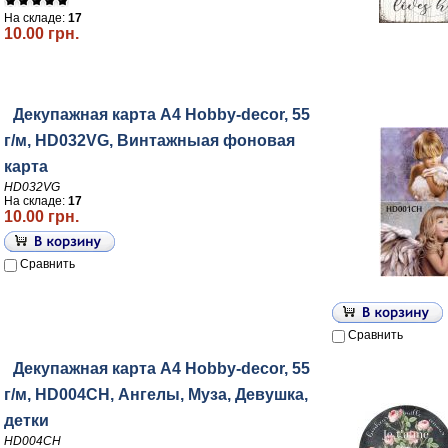
На складе:
17
10.00 грн.
Декупажная карта А4 Hobby-decor, 55
г/м, HD032VG, Винтажныая фоновая
карта
HD032VG
На складе:
17
10.00 грн.
Сравнить
Сравнить
Декупажная карта А4 Hobby-decor, 55
г/м, HD004CH, Ангелы, Муза, Девушка,
детки
HD004CH