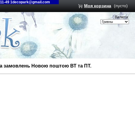
-11-49 1decopark@gmail.com
Моя корзина
(пусто)
Валюта:
вка замовлень Новою поштою ВТ та ПТ.