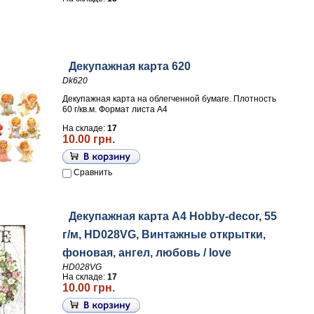
Декупажная карта 620
Dk620
Декупажная карта на облегченной бумаге. Плотность
60 г/кв.м. Формат листа А4
На складе:
17
10.00 грн.
Сравнить
Декупажная карта А4 Hobby-decor, 55
г/м, HD028VG, Винтажные открытки,
фоновая, ангел, любовь / love
HD028VG
На складе:
17
10.00 грн.