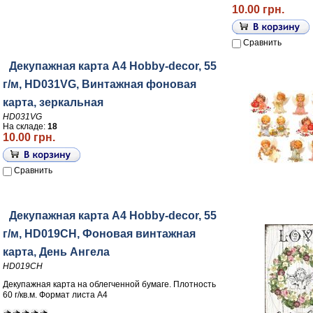
10.00 грн.
Сравнить
Декупажная карта А4 Hobby-decor, 55
г/м, HD031VG, Винтажная фоновая
карта, зеркальная
HD031VG
На складе:
18
10.00 грн.
Сравнить
Декупажная карта А4 Hobby-decor, 55
г/м, HD019CH, Фоновая винтажная
карта, День Ангела
HD019CH
Декупажная карта на облегченной бумаге. Плотность
60 г/кв.м. Формат листа А4