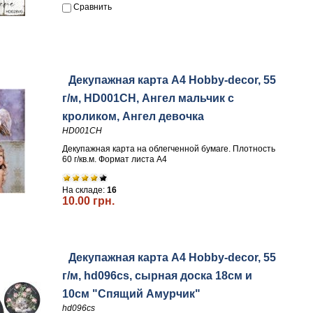
Сравнить
Декупажная карта А4 Hobby-decor, 55
г/м, HD001CH, Ангел мальчик с
кроликом, Ангел девочка
HD001CH
Декупажная карта на облегченной бумаге. Плотность
60 г/кв.м. Формат листа А4
На складе:
16
10.00 грн.
Декупажная карта А4 Hobby-decor, 55
г/м, hd096cs, сырная доска 18см и
10см "Спящий Амурчик"
hd096cs