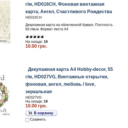
г/м, HD016CH, Фоновая винтажная
карта, Ангел, Счастливого Рождества
HD016CH
Декупажная карта на облегченной бумаге. Плотность
60 г/кв.м. Формат листа А4
На складе:
19
10.00 грн.
Декупажная карта А4 Hobby-decor, 55
г/м, HD027VG, Винтажные открытки,
фоновая, ангел, любовь / love,
зеркальная
HD027VG
На складе:
19
10.00 грн.
Сравнить