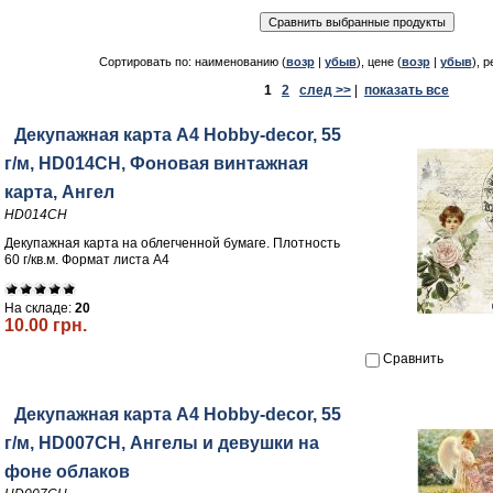
Сортировать по: наименованию (
возр
|
убыв
), цене (
возр
|
убыв
), р
1
2
след >>
|
показать все
Декупажная карта А4 Hobby-decor, 55
г/м, HD014CH, Фоновая винтажная
карта, Ангел
HD014CH
Декупажная карта на облегченной бумаге. Плотность
60 г/кв.м. Формат листа А4
На складе:
20
10.00 грн.
Сравнить
Декупажная карта А4 Hobby-decor, 55
г/м, HD007CH, Ангелы и девушки на
фоне облаков