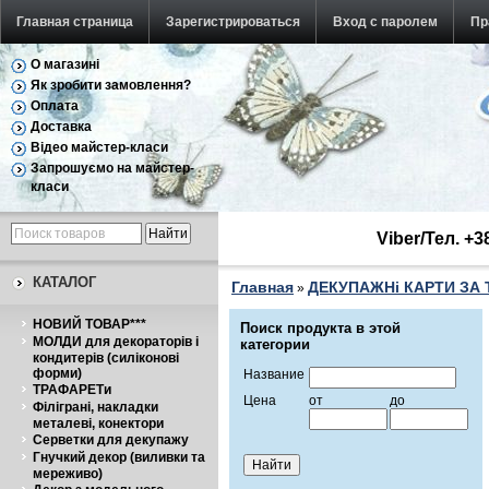
Главная страница
Зарегистрироваться
Вход с паролем
Пр
О магазині
Як зробити замовлення?
Оплата
Доставка
Відео майстер-класи
Запрошуємо на майстер-
класи
Viber/Тел. +
КАТАЛОГ
Главная
ДЕКУПАЖНі КАРТИ ЗА
»
НОВИЙ ТОВАР***
Поиск продукта в этой
МОЛДИ для декораторів і
категории
кондитерів (силіконові
форми)
Название
ТРАФАРЕТи
Цена
от
до
Філіграні, накладки
металеві, конектори
Серветки для декупажу
Гнучкий декор (виливки та
мереживо)