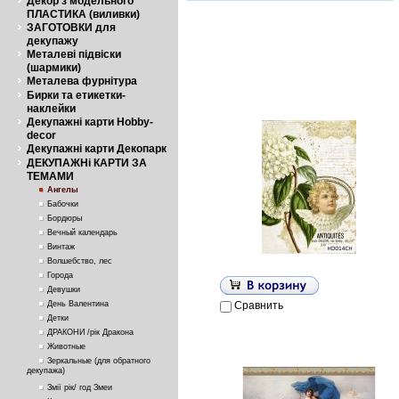
Декор з модельного
ПЛАСТИКА (виливки)
ЗАГОТОВКИ для
декупажу
Металеві підвіски
(шармики)
Металева фурнітура
Бирки та етикетки-
наклейки
Декупажні карти Hobby-
decor
Декупажні карти Декопарк
ДЕКУПАЖНі КАРТИ ЗА
ТЕМАМИ
Ангелы
Бабочки
Бордюры
Вечный календарь
Винтаж
Волшебство, лес
Города
Девушки
День Валентина
Сравнить
Детки
ДРАКОНИ /рік Дракона
Животные
Зеркальные (для обратного
декупажа)
Змії рік/ год Змеи