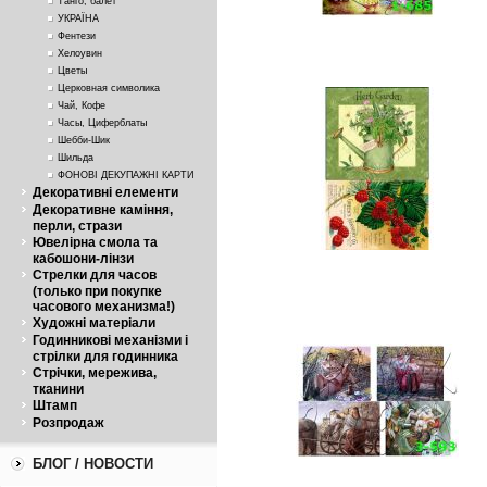
Танго, балет
УКРАЇНА
Фентези
Хелоувин
Цветы
Церковная символика
Чай, Кофе
Часы, Циферблаты
Шебби-Шик
Шильда
ФОНОВІ ДЕКУПАЖНІ КАРТИ
Декоративні елементи
Декоративне каміння,
перли, стрази
Ювелірна смола та
кабошони-лінзи
Стрелки для часов
(только при покупке
часового механизма!)
Художні матеріали
Годинникові механізми і
стрілки для годинника
Стрічки, мережива,
тканини
Штамп
Розпродаж
БЛОГ / НОВОСТИ