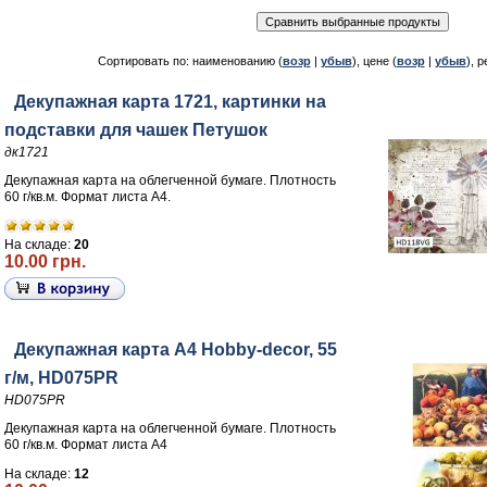
Сортировать по: наименованию (
возр
|
убыв
), цене (
возр
|
убыв
), р
Декупажная карта 1721, картинки на
подставки для чашек Петушок
дк1721
Декупажная карта на облегченной бумаге. Плотность
60 г/кв.м. Формат листа А4.
На складе:
20
10.00 грн.
Декупажная карта А4 Hobby-decor, 55
г/м, HD075PR
HD075PR
Декупажная карта на облегченной бумаге. Плотность
60 г/кв.м. Формат листа А4
На складе:
12