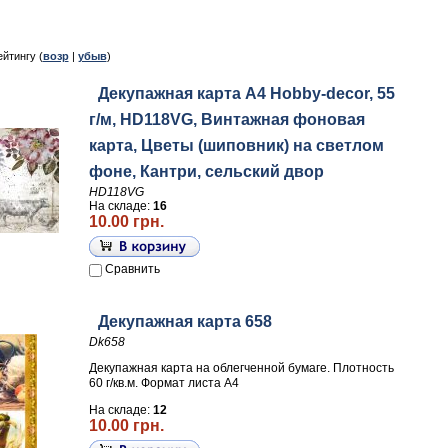
ейтингу (
возр
|
убыв
)
Декупажная карта А4 Hobby-decor, 55
г/м, HD118VG, Винтажная фоновая
карта, Цветы (шиповник) на светлом
фоне, Кантри, сельский двор
HD118VG
На складе:
16
10.00 грн.
Сравнить
Декупажная карта 658
Dk658
Декупажная карта на облегченной бумаге. Плотность
60 г/кв.м. Формат листа А4
На складе:
12
10.00 грн.