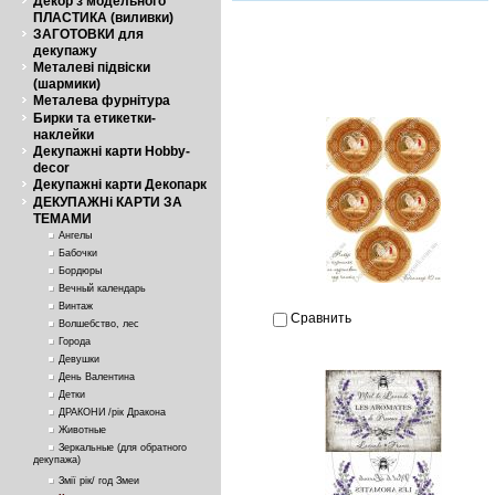
Декор з модельного
ПЛАСТИКА (виливки)
ЗАГОТОВКИ для
декупажу
Металеві підвіски
(шармики)
Металева фурнітура
Бирки та етикетки-
наклейки
Декупажні карти Hobby-
decor
Декупажні карти Декопарк
ДЕКУПАЖНі КАРТИ ЗА
ТЕМАМИ
Ангелы
Бабочки
Бордюры
Вечный календарь
Винтаж
Сравнить
Волшебство, лес
Города
Девушки
День Валентина
Детки
ДРАКОНИ /рік Дракона
Животные
Зеркальные (для обратного
декупажа)
Змії рік/ год Змеи