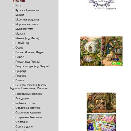
Кантри
Коты
Кухня и Кулинария
Мишки
Молитвы, рецепты
Морские картинки
Мужская тема
Музыка
Мышки (год Мыши)
Новый Год
Осень
Париж, Лондон, Индия
ПАСХА
Петухи (год Петуха)
Петухи и куры (год Петуха)
Природа
Прованс
Птички
Рецепты счастья,Тексты,
Надписи, Пожелания, Молитвы
Рисованные картинки
Рукоделие
Рыбалка, охота
Свадебные картинки
Сказочные картинки
Старинные банкноты
Стимпанк
Сырные доски