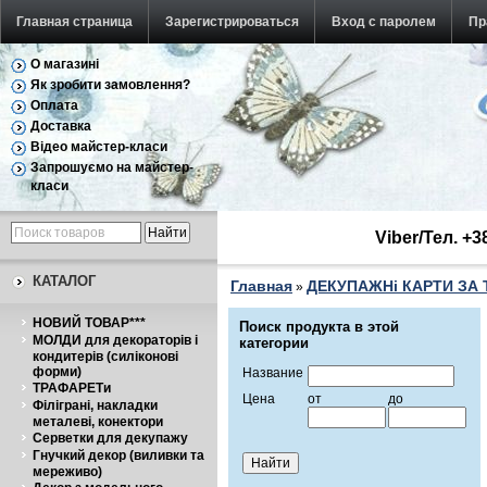
Главная страница
Зарегистрироваться
Вход с паролем
Пр
О магазині
Як зробити замовлення?
Оплата
Доставка
Відео майстер-класи
Запрошуємо на майстер-
класи
Viber/Тел. +
КАТАЛОГ
Главная
ДЕКУПАЖНі КАРТИ ЗА
»
НОВИЙ ТОВАР***
Поиск продукта в этой
МОЛДИ для декораторів і
категории
кондитерів (силіконові
форми)
Название
ТРАФАРЕТи
Цена
от
до
Філіграні, накладки
металеві, конектори
Серветки для декупажу
Гнучкий декор (виливки та
мереживо)