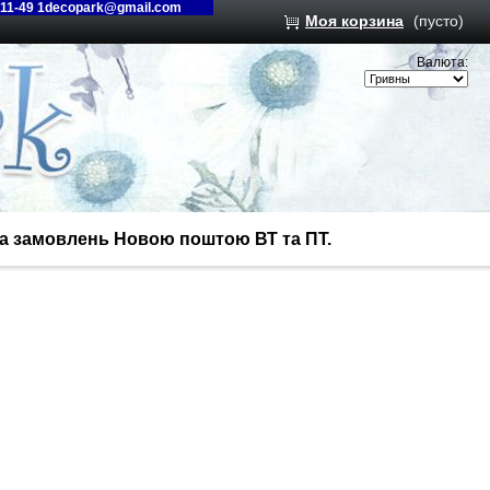
-11-49 1decopark@gmail.com
Моя корзина
(пусто)
Валюта:
вка замовлень Новою поштою ВТ та ПТ.