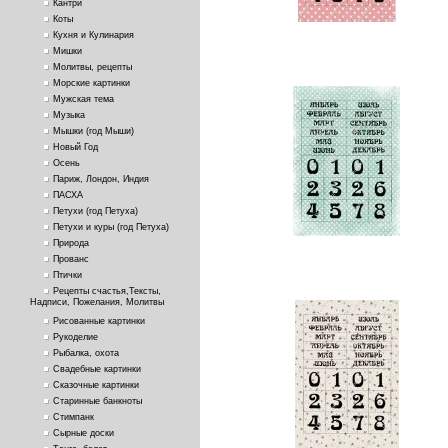
Кантри
Коты
Кухня и Кулинария
Мишки
Молитвы, рецепты
Морские картинки
Мужская тема
Музыка
Мышки (год Мыши)
Новый Год
Осень
Париж, Лондон, Индия
ПАСХА
Петухи (год Петуха)
Петухи и куры (год Петуха)
Природа
Прованс
Птички
Рецепты счастья,Тексты,
Надписи, Пожелания, Молитвы
Рисованные картинки
Рукоделие
Рыбалка, охота
Свадебные картинки
Сказочные картинки
Старинные банкноты
Стимпанк
Сырные доски