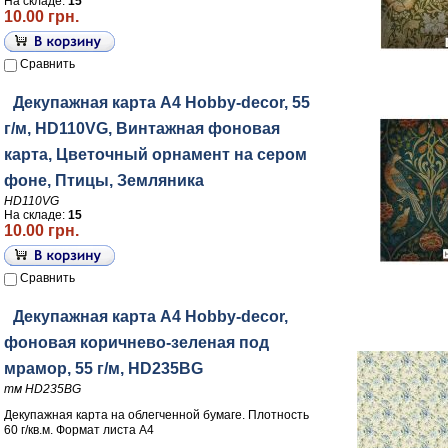
На складе:
15
10.00 грн.
Сравнить
Декупажная карта А4 Hobby-decor, 55
г/м, HD110VG, Винтажная фоновая
карта, Цветочный орнамент на сером
фоне, Птицы, Земляника
HD110VG
На складе:
15
10.00 грн.
Сравнить
Декупажная карта А4 Hobby-decor,
фоновая коричнево-зеленая под
мрамор, 55 г/м, HD235BG
тм HD235BG
Декупажная карта на облегченной бумаге. Плотность
60 г/кв.м. Формат листа А4