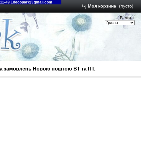
-11-49 1decopark@gmail.com
Моя корзина
(пусто)
Валюта:
вка замовлень Новою поштою ВТ та ПТ.