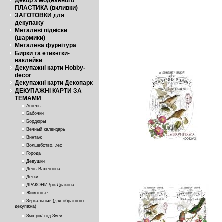
Декор з модельного
ПЛАСТИКА (виливки)
ЗАГОТОВКИ для
декупажу
Металеві підвіски
(шармики)
Металева фурнітура
Бирки та етикетки-
наклейки
Декупажні карти Hobby-
decor
Декупажні карти Декопарк
ДЕКУПАЖНі КАРТИ ЗА
ТЕМАМИ
Ангелы
Бабочки
Бордюры
Вечный календарь
Винтаж
Волшебство, лес
Города
Девушки
День Валентина
Детки
ДРАКОНИ /рік Дракона
Животные
Зеркальные (для обратного
декупажа)
Змії рік/ год Змеи