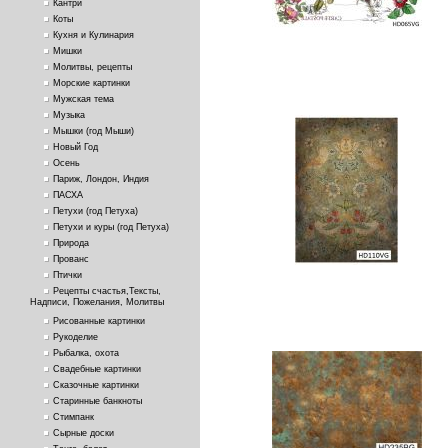
Кантри
Коты
Кухня и Кулинария
Мишки
Молитвы, рецепты
Морские картинки
Мужская тема
Музыка
Мышки (год Мыши)
Новый Год
Осень
Париж, Лондон, Индия
ПАСХА
Петухи (год Петуха)
Петухи и куры (год Петуха)
Природа
Прованс
Птички
Рецепты счастья,Тексты,
Надписи, Пожелания, Молитвы
Рисованные картинки
Рукоделие
Рыбалка, охота
Свадебные картинки
Сказочные картинки
Старинные банкноты
Стимпанк
Сырные доски