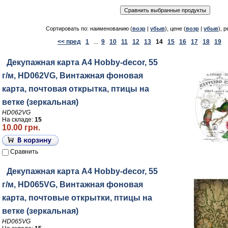
Сортировать по: наименованию (
возр
|
убыв
), цене (
возр
|
убыв
), р
<< пред
1
...
9
10
11
12
13
14
15
16
17
18
19
.
Декупажная карта А4 Hobby-decor, 55
г/м, HD062VG, Винтажная фоновая
карта, почтовая открытка, птицы на
ветке (зеркальная)
HD062VG
На складе:
15
10.00 грн.
Сравнить
Декупажная карта А4 Hobby-decor, 55
г/м, HD065VG, Винтажная фоновая
карта, почтовые открытки, птицы на
ветке (зеркальная)
HD065VG