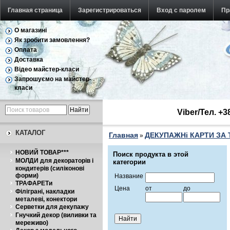
Главная страница
Зарегистрироваться
Вход с паролем
Пр
О магазині
Як зробити замовлення?
Оплата
Доставка
Відео майстер-класи
Запрошуємо на майстер-
класи
Viber/Тел. +
КАТАЛОГ
Главная
ДЕКУПАЖНі КАРТИ ЗА
»
НОВИЙ ТОВАР***
Поиск продукта в этой
МОЛДИ для декораторів і
категории
кондитерів (силіконові
форми)
Название
ТРАФАРЕТи
Цена
от
до
Філіграні, накладки
металеві, конектори
Серветки для декупажу
Гнучкий декор (виливки та
мереживо)