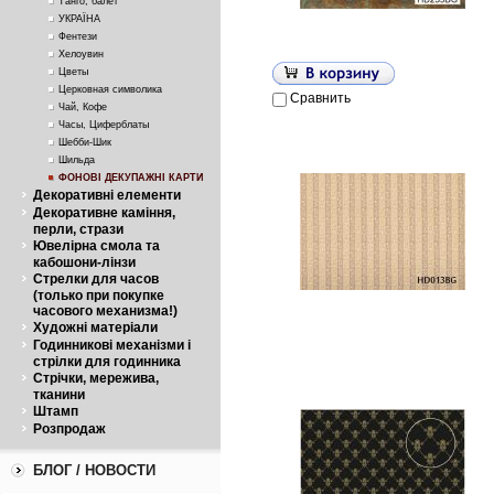
Танго, балет
УКРАЇНА
Фентези
Хелоувин
Цветы
Церковная символика
Сравнить
Чай, Кофе
Часы, Циферблаты
Шебби-Шик
Шильда
ФОНОВІ ДЕКУПАЖНІ КАРТИ
Декоративні елементи
Декоративне каміння,
перли, стрази
Ювелірна смола та
кабошони-лінзи
Стрелки для часов
(только при покупке
часового механизма!)
Художні матеріали
Годинникові механізми і
стрілки для годинника
Стрічки, мережива,
тканини
Штамп
Розпродаж
БЛОГ / НОВОСТИ