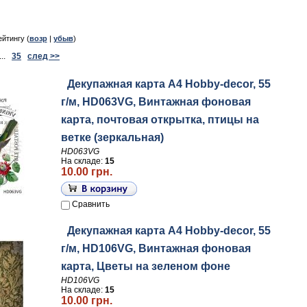
ейтингу (
возр
|
убыв
)
..
35
след >>
Декупажная карта А4 Hobby-decor, 55
г/м, HD063VG, Винтажная фоновая
карта, почтовая открытка, птицы на
ветке (зеркальная)
HD063VG
На складе:
15
10.00 грн.
Сравнить
Декупажная карта А4 Hobby-decor, 55
г/м, HD106VG, Винтажная фоновая
карта, Цветы на зеленом фоне
HD106VG
На складе:
15
10.00 грн.