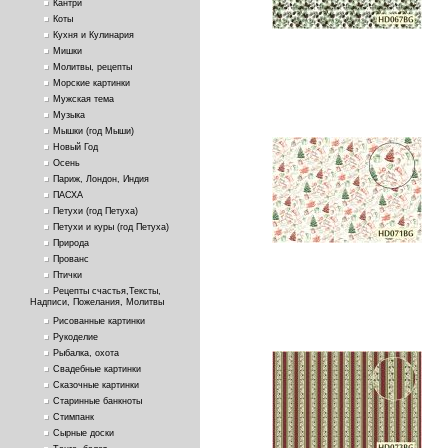
Кантри
Коты
Кухня и Кулинария
Мишки
Молитвы, рецепты
Морские картинки
Мужская тема
Музыка
Мышки (год Мыши)
Новый Год
Осень
Париж, Лондон, Индия
ПАСХА
Петухи (год Петуха)
Петухи и куры (год Петуха)
Природа
Прованс
Птички
Рецепты счастья,Тексты,
Надписи, Пожелания, Молитвы
Рисованные картинки
Рукоделие
Рыбалка, охота
Свадебные картинки
Сказочные картинки
Старинные банкноты
Стимпанк
Сырные доски