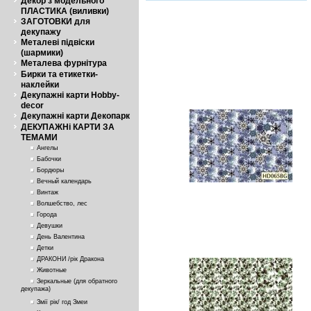
Декор з модельного
ПЛАСТИКА (виливки)
ЗАГОТОВКИ для
декупажу
Металеві підвіски
(шармики)
Металева фурнітура
Бирки та етикетки-
наклейки
Декупажні карти Hobby-
decor
Декупажні карти Декопарк
ДЕКУПАЖНі КАРТИ ЗА
ТЕМАМИ
Ангелы
Бабочки
Бордюры
Вечный календарь
Винтаж
Волшебство, лес
Города
Девушки
День Валентина
Детки
ДРАКОНИ /рік Дракона
Животные
Зеркальные (для обратного
декупажа)
Змії рік/ год Змеи