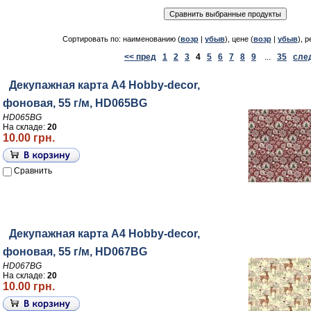
Сортировать по: наименованию (
возр
|
убыв
), цене (
возр
|
убыв
), р
<< пред
1
2
3
4
5
6
7
8
9
...
35
сле
Декупажная карта А4 Hobby-decor,
фоновая, 55 г/м, HD065BG
HD065BG
На складе:
20
10.00 грн.
Сравнить
Декупажная карта А4 Hobby-decor,
фоновая, 55 г/м, HD067BG
HD067BG
На складе:
20
10.00 грн.