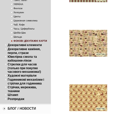
Танго, балет
УКРАЇНА
Фентези
Хелоувин
Цветы
Церковная символика
Чай, Кофе
Часы, Циферблаты
Шебби-Шик
Шильда
ФОНОВІ ДЕКУПАЖНІ КАРТИ
Декоративні елементи
Декоративне каміння,
перли, стрази
Ювелірна смола та
кабошони-лінзи
Стрелки для часов
(только при покупке
часового механизма!)
Художні матеріали
Годинникові механізми і
стрілки для годинника
Стрічки, мережива,
тканини
Штамп
Розпродаж
БЛОГ / НОВОСТИ