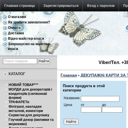
Главная страница
Зарегистрироваться
Вход с паролем
Пр
О магазині
Як зробити замовлення?
Оплата
Доставка
Відео майстер-класи
Запрошуємо на майстер-
класи
Viber/Тел. +
КАТАЛОГ
Главная
ДЕКУПАЖНі КАРТИ ЗА
»
НОВИЙ ТОВАР***
Поиск продукта в этой
МОЛДИ для декораторів і
категории
кондитерів (силіконові
форми)
Название
ТРАФАРЕТи
Цена
от
до
Філіграні, накладки
металеві, конектори
Серветки для декупажу
Гнучкий декор (виливки та
мереживо)