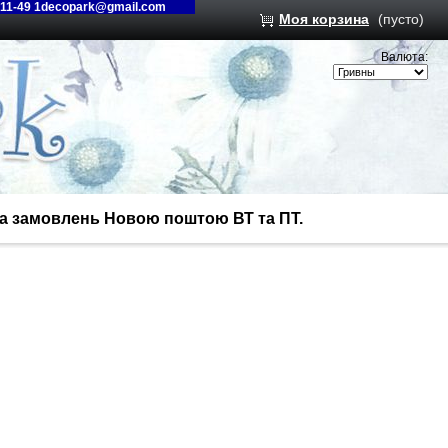
-11-49 1decopark@gmail.com
Моя корзина
(пусто)
Валюта:
вка замовлень Новою поштою ВТ та ПТ.