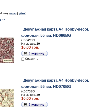
ейтингу (
возр
|
убыв
)
д >>
Декупажная карта А4 Hobby-decor,
фоновая, 55 г/м, HD066BG
HD066BG
На складе:
20
10.00 грн.
Сравнить
Декупажная карта А4 Hobby-decor,
фоновая, 55 г/м, HD070BG
HD070BG
На складе:
20
10.00 грн.