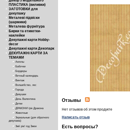
Декор з модельного
ПЛАСТИКА (виливки)
ЗАГОТОВКИ для
декупажу
Металеві підвіски
(шармики)
Металева фурнітура
Бирки та етикетки-
наклейки
Декупажні карти Hobby-
decor
Декупажні карти Декопарк
ДЕКУПАЖНі КАРТИ ЗА
ТЕМАМИ
Ангелы
Бабочки
Бордюры
Вечный календарь
Винтаж
Волшебство, лес
Города
Девушки
День Валентина
Отзывы
Детки
ДРАКОНИ /рік Дракона
Нет отзывов об этом продукте
Животные
Написать отзыв
Зеркальные (для обратного
декупажа)
Есть вопросы?
Змії рік/ год Змеи