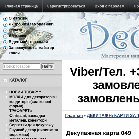
Главная страница
Зарегистрироваться
Вход с паролем
Пр
О магазині
Обратная связь
Як зробити замовлення?
Оплата
Доставка
Відео майстер-класи
Запрошуємо на майстер-
класи
Viber/Тел. 
КАТАЛОГ
замовле
НОВИЙ ТОВАР***
замовлень
МОЛДИ для декораторів і
кондитерів (силіконові
форми)
ТРАФАРЕТи
Главная
ДЕКУПАЖНі КАРТИ ЗА
Філіграні, накладки
»
металеві, конектори
Серветки для декупажу
Гнучкий декор (виливки та
Декупажная карта 049
мереживо)