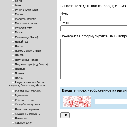
Кантри
Вы можете задать нам вопрос(ы) с пом
Коты
Кухня и Кулинария
Имя:
Мишки
Молитвы, рецепты
Email
Морские картинки
Мужская тема
Музыка
Пожалуйста, сформулируйте Ваши вопро
Мышки (год Мыши)
Новый Год
Осень
Париж, Лондон, Индия
ПАСХА
Петухи (год Петуха)
Петухи и куры (год Петуха)
Природа
Прованс
Птички
Рецепты счастья,Тексты,
Надписи, Пожелания, Молитвы
Введите число, изображенное на рисун
Рисованные картинки
Рукоделие
Рыбалка, охота
Свадебные картинки
Сказочные картинки
Старинные банкноты
Стимпанк
Сырные доски