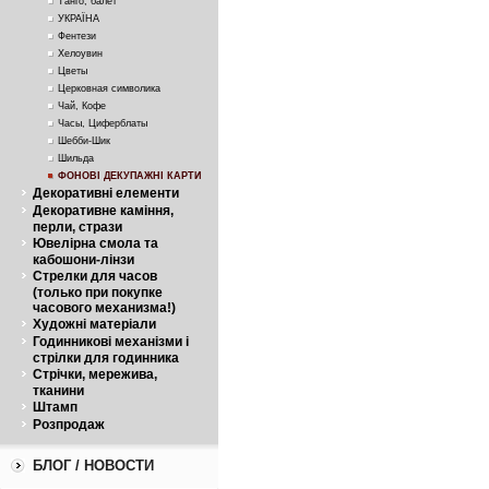
Танго, балет
УКРАЇНА
Фентези
Хелоувин
Цветы
Церковная символика
Чай, Кофе
Часы, Циферблаты
Шебби-Шик
Шильда
ФОНОВІ ДЕКУПАЖНІ КАРТИ
Декоративні елементи
Декоративне каміння,
перли, стрази
Ювелірна смола та
кабошони-лінзи
Стрелки для часов
(только при покупке
часового механизма!)
Художні матеріали
Годинникові механізми і
стрілки для годинника
Стрічки, мережива,
тканини
Штамп
Розпродаж
БЛОГ / НОВОСТИ