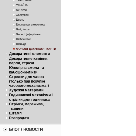
Танго, балет
УКРАЇНА
Фентези
Хелоувин
Цветы
Церковная символика
Чай, Кофе
Часы, Циферблаты
Шебби-Шик
Шильда
ФОНОВІ ДЕКУПАЖНІ КАРТИ
Декоративні елементи
Декоративне каміння,
перли, стрази
Ювелірна смола та
кабошони-лінзи
Стрелки для часов
(только при покупке
часового механизма!)
Художні матеріали
Годинникові механізми і
стрілки для годинника
Стрічки, мережива,
тканини
Штамп
Розпродаж
БЛОГ / НОВОСТИ