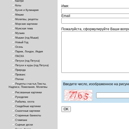
Кантри
Имя:
Коты
Кухня и Кулинария
Мишки
Email
Молитвы, рецепты
Морские картинки
Пожалуйста, сформулируйте Ваши вопро
Мужская тема
Музыка
Мышки (год Мыши)
Новый Год
Осень
Париж, Лондон, Индия
ПАСХА
Петухи (год Петуха)
Петухи и куры (год Петуха)
Природа
Прованс
Птички
Введите число, изображенное на рисун
Рецепты счастья,Тексты,
Надписи, Пожелания, Молитвы
Рисованные картинки
Рукоделие
Рыбалка, охота
Свадебные картинки
Сказочные картинки
Старинные банкноты
Стимпанк
Сырные доски