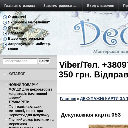
Главная страница
Зарегистрироваться
Вход с паролем
Пр
О магазині
Обратная связь
Як зробити замовлення?
Оплата
Доставка
Відео майстер-класи
Запрошуємо на майстер-
класи
Viber/Тел. +380
350 грн. Відпр
КАТАЛОГ
НОВИЙ ТОВАР***
МОЛДИ для декораторів і
кондитерів (силіконові
форми)
Главная
ДЕКУПАЖНі КАРТИ ЗА
»
ТРАФАРЕТи
Філіграні, накладки
металеві, конектори
Декупажная карта 053
Серветки для декупажу
Гнучкий декор (виливки та
мереживо)