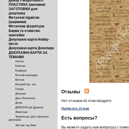
Декор з модельного
ПЛАСТИКА (виливки)
ЗАГОТОВКИ для
декупажу
Металеві підвіски
(шармики)
Металева фурнітура
Бирки та етикетки-
наклейки
Декупажні карти Hobby-
decor
Декупажні карти Декопарк
ДЕКУПАЖНі КАРТИ ЗА
ТЕМАМИ
Ангелы
Бабочки
Бордюры
Вечный календарь
Винтаж
Волшебство, лес
Города
Отзывы
Девушки
День Валентина
Нет отзывов об этом продукте
Детки
ДРАКОНИ /рік Дракона
Написать отзыв
Животные
Зеркальные (для обратного
Есть вопросы?
декупажа)
Змії рік/ год Змеи
Вы можете задать нам вопрос(ы) с пом