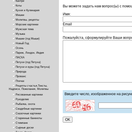
Кантри
Вы можете задать нам вопрос(ы) с пом
Коты
Кухня и Кулинария
Имя:
Мишки
Молитвы, рецепты
Email
Морские картинки
Мужская тема
Музыка
Пожалуйста, сформулируйте Ваши вопро
Мышки (год Мыши)
Новый Год
Осень
Париж, Лондон, Индия
ПАСХА
Петухи (год Петуха)
Петухи и куры (год Петуха)
Природа
Прованс
Птички
Рецепты счастья,Тексты,
Надписи, Пожелания, Молитвы
Введите число, изображенное на рисун
Рисованные картинки
Рукоделие
Рыбалка, охота
Свадебные картинки
Сказочные картинки
Старинные банкноты
Стимпанк
Сырные доски