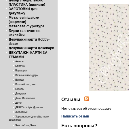
Декор з модельного
ПЛАСТИКА (виливки)
ЗАГОТОВКИ для
декупажу
Металеві підвіски
(шармики)
Металева фурнітура
Бирки та етикетки-
наклейки
Декупажні карти Hobby-
decor
Декупажні карти Декопарк
ДЕКУПАЖНі КАРТИ ЗА
ТЕМАМИ
Ангелы
Бабочки
Бордюры
Вечный календарь
Винтаж
Волшебство, лес
Города
Девушки
День Валентина
Отзывы
Детки
ДРАКОНИ /рік Дракона
Нет отзывов об этом продукте
Животные
Написать отзыв
Зеркальные (для обратного
декупажа)
Есть вопросы?
Змії рік/ год Змеи