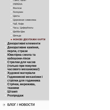
Танго, балет
УКРАЇНА
Фентези
Хелоувин
Цветы
Церковная символика
Чай, Кофе
Часы, Циферблаты
Шебби-Шик
Шильда
ФОНОВІ ДЕКУПАЖНІ КАРТИ
Декоративні елементи
Декоративне каміння,
перли, стрази
Ювелірна смола та
кабошони-лінзи
Стрелки для часов
(только при покупке
часового механизма!)
Художні матеріали
Годинникові механізми і
стрілки для годинника
Стрічки, мережива,
тканини
Штамп
Розпродаж
БЛОГ / НОВОСТИ