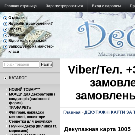
Главная страница
Зарегистрироваться
Вход с паролем
Пр
О магазині
Обратная связь
Як зробити замовлення?
Оплата
Доставка
Відео майстер-класи
Запрошуємо на майстер-
класи
Viber/Тел. 
КАТАЛОГ
замовле
НОВИЙ ТОВАР***
замовлень
МОЛДИ для декораторів і
кондитерів (силіконові
форми)
ТРАФАРЕТи
Главная
ДЕКУПАЖНі КАРТИ ЗА
Філіграні, накладки
»
металеві, конектори
Серветки для декупажу
Гнучкий декор (виливки та
Декупажная карта 1005
мереживо)