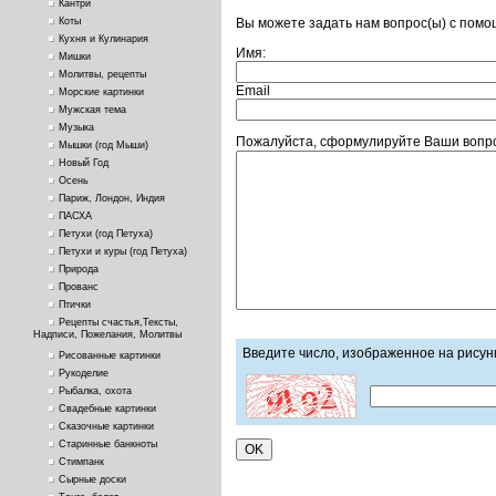
Кантри
Вы можете задать нам вопрос(ы) с пом
Коты
Кухня и Кулинария
Имя:
Мишки
Молитвы, рецепты
Email
Морские картинки
Мужская тема
Музыка
Пожалуйста, сформулируйте Ваши вопро
Мышки (год Мыши)
Новый Год
Осень
Париж, Лондон, Индия
ПАСХА
Петухи (год Петуха)
Петухи и куры (год Петуха)
Природа
Прованс
Птички
Рецепты счастья,Тексты,
Надписи, Пожелания, Молитвы
Введите число, изображенное на рисун
Рисованные картинки
Рукоделие
Рыбалка, охота
Свадебные картинки
Сказочные картинки
Старинные банкноты
Стимпанк
Сырные доски