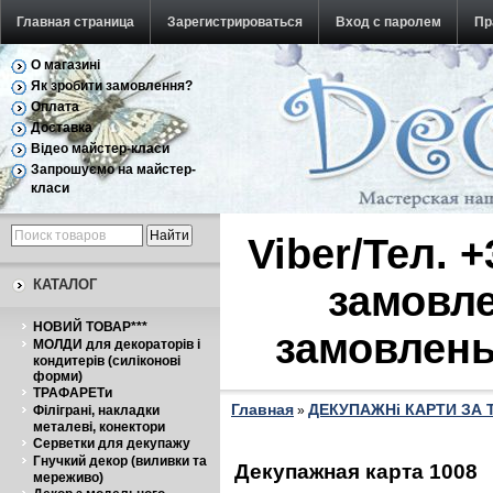
Главная страница
Зарегистрироваться
Вход с паролем
Пр
О магазині
Обратная связь
Як зробити замовлення?
Оплата
Доставка
Відео майстер-класи
Запрошуємо на майстер-
класи
Viber/Тел. 
КАТАЛОГ
замовле
НОВИЙ ТОВАР***
замовлень
МОЛДИ для декораторів і
кондитерів (силіконові
форми)
ТРАФАРЕТи
Главная
ДЕКУПАЖНі КАРТИ ЗА
Філіграні, накладки
»
металеві, конектори
Серветки для декупажу
Гнучкий декор (виливки та
Декупажная карта 1008
мереживо)