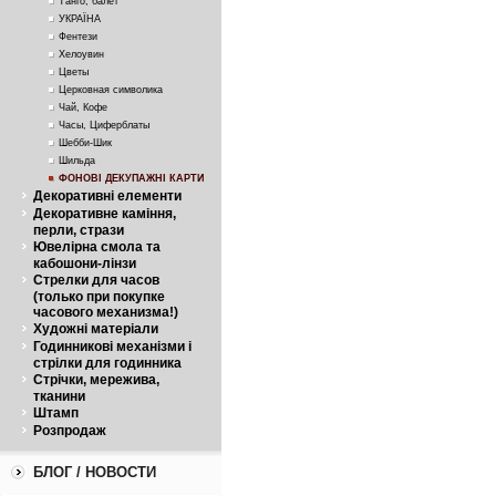
Танго, балет
УКРАЇНА
Фентези
Хелоувин
Цветы
Церковная символика
Чай, Кофе
Часы, Циферблаты
Шебби-Шик
Шильда
ФОНОВІ ДЕКУПАЖНІ КАРТИ
Декоративні елементи
Декоративне каміння,
перли, стрази
Ювелірна смола та
кабошони-лінзи
Стрелки для часов
(только при покупке
часового механизма!)
Художні матеріали
Годинникові механізми і
стрілки для годинника
Стрічки, мережива,
тканини
Штамп
Розпродаж
БЛОГ / НОВОСТИ