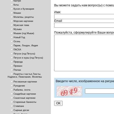
Кантри
Вы можете задать нам вопрос(ы) с пом
Коты
Кухня и Кулинария
Имя:
Мишки
Молитвы, рецепты
Email
Морские картинки
Мужская тема
Музыка
Пожалуйста, сформулируйте Ваши вопро
Мышки (год Мыши)
Новый Год
Осень
Париж, Лондон, Индия
ПАСХА
Петухи (год Петуха)
Петухи и куры (год Петуха)
Природа
Прованс
Птички
Рецепты счастья,Тексты,
Надписи, Пожелания, Молитвы
Введите число, изображенное на рисун
Рисованные картинки
Рукоделие
Рыбалка, охота
Свадебные картинки
Сказочные картинки
Старинные банкноты
Стимпанк
Сырные доски