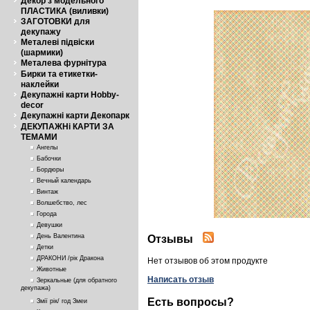
Декор з модельного
ПЛАСТИКА (виливки)
ЗАГОТОВКИ для
декупажу
Металеві підвіски
(шармики)
Металева фурнітура
Бирки та етикетки-
наклейки
Декупажні карти Hobby-
decor
Декупажні карти Декопарк
ДЕКУПАЖНі КАРТИ ЗА
ТЕМАМИ
Ангелы
Бабочки
Бордюры
Вечный календарь
Винтаж
Волшебство, лес
Города
Девушки
День Валентина
Отзывы
Детки
ДРАКОНИ /рік Дракона
Нет отзывов об этом продукте
Животные
Написать отзыв
Зеркальные (для обратного
декупажа)
Есть вопросы?
Змії рік/ год Змеи