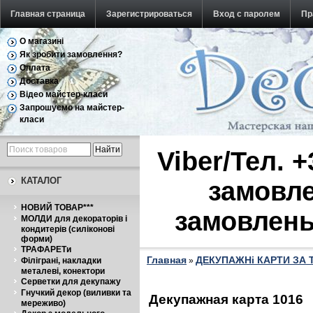
Главная страница
Зарегистрироваться
Вход с паролем
Пр
О магазині
Обратная связь
Як зробити замовлення?
Оплата
Доставка
Відео майстер-класи
Запрошуємо на майстер-
класи
Viber/Тел. 
КАТАЛОГ
замовле
НОВИЙ ТОВАР***
замовлень
МОЛДИ для декораторів і
кондитерів (силіконові
форми)
ТРАФАРЕТи
Главная
ДЕКУПАЖНі КАРТИ ЗА
Філіграні, накладки
»
металеві, конектори
Серветки для декупажу
Гнучкий декор (виливки та
Декупажная карта 1016
мереживо)