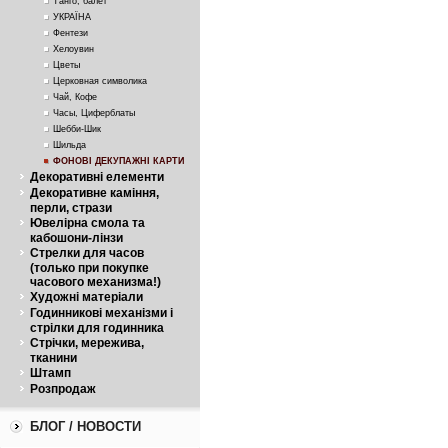
Танго, балет
УКРАЇНА
Фентези
Хелоувин
Цветы
Церковная символика
Чай, Кофе
Часы, Циферблаты
Шебби-Шик
Шильда
ФОНОВІ ДЕКУПАЖНІ КАРТИ
Декоративні елементи
Декоративне каміння,
перли, стрази
Ювелірна смола та
кабошони-лінзи
Стрелки для часов
(только при покупке
часового механизма!)
Художні матеріали
Годинникові механізми і
стрілки для годинника
Стрічки, мережива,
тканини
Штамп
Розпродаж
БЛОГ / НОВОСТИ