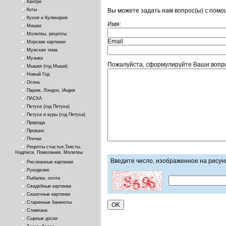
Кантри
Вы можете задать нам вопрос(ы) с пом
Коты
Кухня и Кулинария
Имя:
Мишки
Молитвы, рецепты
Email
Морские картинки
Мужская тема
Музыка
Пожалуйста, сформулируйте Ваши вопро
Мышки (год Мыши)
Новый Год
Осень
Париж, Лондон, Индия
ПАСХА
Петухи (год Петуха)
Петухи и куры (год Петуха)
Природа
Прованс
Птички
Рецепты счастья,Тексты,
Надписи, Пожелания, Молитвы
Введите число, изображенное на рисун
Рисованные картинки
Рукоделие
Рыбалка, охота
Свадебные картинки
Сказочные картинки
Старинные банкноты
Стимпанк
Сырные доски