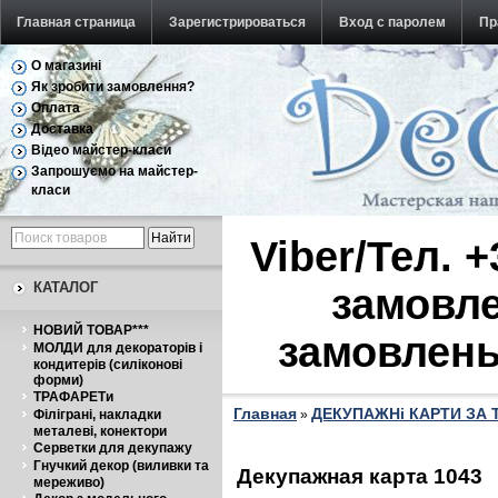
Главная страница
Зарегистрироваться
Вход с паролем
Пр
О магазині
Обратная связь
Як зробити замовлення?
Оплата
Доставка
Відео майстер-класи
Запрошуємо на майстер-
класи
Viber/Тел. 
КАТАЛОГ
замовле
НОВИЙ ТОВАР***
замовлень
МОЛДИ для декораторів і
кондитерів (силіконові
форми)
ТРАФАРЕТи
Главная
ДЕКУПАЖНі КАРТИ ЗА
Філіграні, накладки
»
металеві, конектори
Серветки для декупажу
Гнучкий декор (виливки та
Декупажная карта 1043
мереживо)