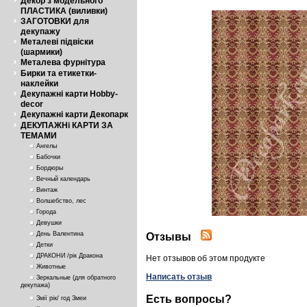
Декор з модельного
ПЛАСТИКА (виливки)
ЗАГОТОВКИ для
декупажу
Металеві підвіски
(шармики)
Металева фурнітура
Бирки та етикетки-
наклейки
Декупажні карти Hobby-
decor
Декупажні карти Декопарк
ДЕКУПАЖНі КАРТИ ЗА
ТЕМАМИ
Ангелы
Бабочки
Бордюры
Вечный календарь
Винтаж
Волшебство, лес
Города
Девушки
День Валентина
Отзывы
Детки
ДРАКОНИ /рік Дракона
Нет отзывов об этом продукте
Животные
Написать отзыв
Зеркальные (для обратного
декупажа)
Есть вопросы?
Змії рік/ год Змеи