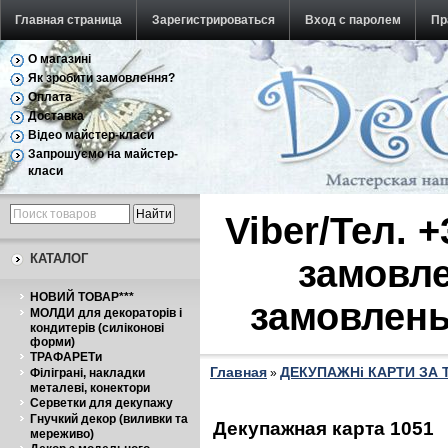
Главная страница
Зарегистрироваться
Вход с паролем
Пр
О магазині
Обратная связь
Як зробити замовлення?
Оплата
Доставка
Відео майстер-класи
Запрошуємо на майстер-
класи
Viber/Тел. 
КАТАЛОГ
замовле
НОВИЙ ТОВАР***
замовлень
МОЛДИ для декораторів і
кондитерів (силіконові
форми)
ТРАФАРЕТи
Главная
ДЕКУПАЖНі КАРТИ ЗА
Філіграні, накладки
»
металеві, конектори
Серветки для декупажу
Гнучкий декор (виливки та
Декупажная карта 1051
мереживо)