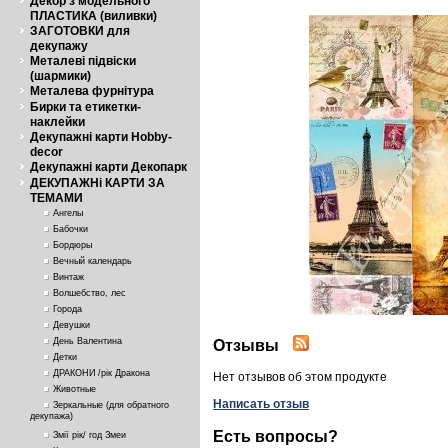
Декор з модельного
ПЛАСТИКА (виливки)
ЗАГОТОВКИ для
декупажу
Металеві підвіски
(шармики)
Металева фурнітура
Бирки та етикетки-
наклейки
Декупажні карти Hobby-
decor
Декупажні карти Декопарк
ДЕКУПАЖНі КАРТИ ЗА
ТЕМАМИ
Ангелы
Бабочки
Бордюры
Вечный календарь
Винтаж
Волшебство, лес
Города
Девушки
День Валентина
Отзывы
Детки
ДРАКОНИ /рік Дракона
Нет отзывов об этом продукте
Животные
Написать отзыв
Зеркальные (для обратного
декупажа)
Есть вопросы?
Змії рік/ год Змеи