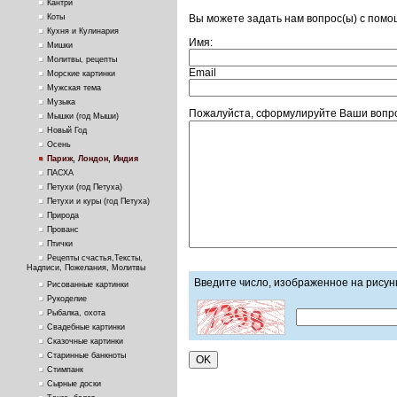
Кантри
Вы можете задать нам вопрос(ы) с пом
Коты
Кухня и Кулинария
Имя:
Мишки
Молитвы, рецепты
Email
Морские картинки
Мужская тема
Музыка
Пожалуйста, сформулируйте Ваши вопро
Мышки (год Мыши)
Новый Год
Осень
Париж, Лондон, Индия
ПАСХА
Петухи (год Петуха)
Петухи и куры (год Петуха)
Природа
Прованс
Птички
Рецепты счастья,Тексты,
Надписи, Пожелания, Молитвы
Введите число, изображенное на рисун
Рисованные картинки
Рукоделие
Рыбалка, охота
Свадебные картинки
Сказочные картинки
Старинные банкноты
Стимпанк
Сырные доски