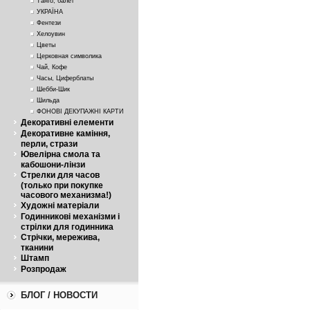
Танго, балет
УКРАЇНА
Фентези
Хелоувин
Цветы
Церковная символика
Чай, Кофе
Часы, Циферблаты
Шебби-Шик
Шильда
ФОНОВІ ДЕКУПАЖНІ КАРТИ
Декоративні елементи
Декоративне каміння,
перли, стрази
Ювелірна смола та
кабошони-лінзи
Стрелки для часов
(только при покупке
часового механизма!)
Художні матеріали
Годинникові механізми і
стрілки для годинника
Стрічки, мережива,
тканини
Штамп
Розпродаж
БЛОГ / НОВОСТИ