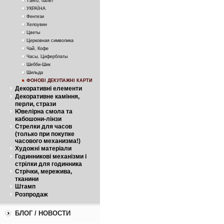
Танго, балет
УКРАЇНА
Фентези
Хелоувин
Цветы
Церковная символика
Чай, Кофе
Часы, Циферблаты
Шебби-Шик
Шильда
ФОНОВІ ДЕКУПАЖНІ КАРТИ
Декоративні елементи
Декоративне каміння,
перли, стрази
Ювелірна смола та
кабошони-лінзи
Стрелки для часов
(только при покупке
часового механизма!)
Художні матеріали
Годинникові механізми і
стрілки для годинника
Стрічки, мережива,
тканини
Штамп
Розпродаж
БЛОГ / НОВОСТИ