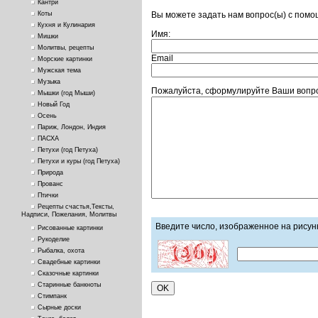
Кантри
Вы можете задать нам вопрос(ы) с пом
Коты
Кухня и Кулинария
Имя:
Мишки
Молитвы, рецепты
Email
Морские картинки
Мужская тема
Музыка
Пожалуйста, сформулируйте Ваши вопро
Мышки (год Мыши)
Новый Год
Осень
Париж, Лондон, Индия
ПАСХА
Петухи (год Петуха)
Петухи и куры (год Петуха)
Природа
Прованс
Птички
Рецепты счастья,Тексты,
Надписи, Пожелания, Молитвы
Введите число, изображенное на рисун
Рисованные картинки
Рукоделие
Рыбалка, охота
Свадебные картинки
Сказочные картинки
Старинные банкноты
Стимпанк
Сырные доски