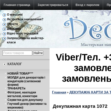
Главная страница
Зарегистрироваться
Вход с паролем
Пр
О магазині
Обратная связь
Як зробити замовлення?
Оплата
Доставка
Відео майстер-класи
Запрошуємо на майстер-
класи
Viber/Тел. 
КАТАЛОГ
замовле
НОВИЙ ТОВАР***
замовлень
МОЛДИ для декораторів і
кондитерів (силіконові
форми)
ТРАФАРЕТи
Главная
ДЕКУПАЖНі КАРТИ ЗА
Філіграні, накладки
»
металеві, конектори
Серветки для декупажу
Гнучкий декор (виливки та
Декупажная карта 1072
мереживо)