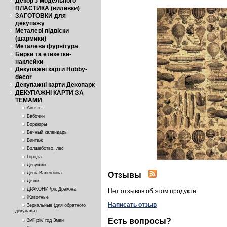
Декор з модельного
ПЛАСТИКА (виливки)
ЗАГОТОВКИ для
декупажу
Металеві підвіски
(шармики)
Металева фурнітура
Бирки та етикетки-
наклейки
Декупажні карти Hobby-
decor
Декупажні карти Декопарк
ДЕКУПАЖНі КАРТИ ЗА
ТЕМАМИ
Ангелы
Бабочки
Бордюры
Вечный календарь
Винтаж
Волшебство, лес
Города
Девушки
День Валентина
Отзывы
Детки
ДРАКОНИ /рік Дракона
Нет отзывов об этом продукте
Животные
Написать отзыв
Зеркальные (для обратного
декупажа)
Есть вопросы?
Змії рік/ год Змеи