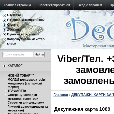
Главная страница
Зарегистрироваться
Вход с паролем
Пр
О магазині
Обратная связь
Як зробити замовлення?
Оплата
Доставка
Відео майстер-класи
Запрошуємо на майстер-
класи
Viber/Тел. 
КАТАЛОГ
замовле
НОВИЙ ТОВАР***
замовлень
МОЛДИ для декораторів і
кондитерів (силіконові
форми)
ТРАФАРЕТи
Главная
ДЕКУПАЖНі КАРТИ ЗА
Філіграні, накладки
»
металеві, конектори
Серветки для декупажу
Гнучкий декор (виливки та
Декупажная карта 1089
мереживо)