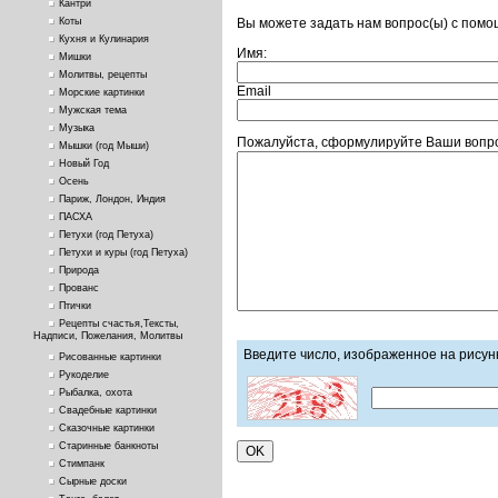
Кантри
Вы можете задать нам вопрос(ы) с пом
Коты
Кухня и Кулинария
Имя:
Мишки
Молитвы, рецепты
Email
Морские картинки
Мужская тема
Музыка
Пожалуйста, сформулируйте Ваши вопро
Мышки (год Мыши)
Новый Год
Осень
Париж, Лондон, Индия
ПАСХА
Петухи (год Петуха)
Петухи и куры (год Петуха)
Природа
Прованс
Птички
Рецепты счастья,Тексты,
Надписи, Пожелания, Молитвы
Введите число, изображенное на рисун
Рисованные картинки
Рукоделие
Рыбалка, охота
Свадебные картинки
Сказочные картинки
Старинные банкноты
Стимпанк
Сырные доски