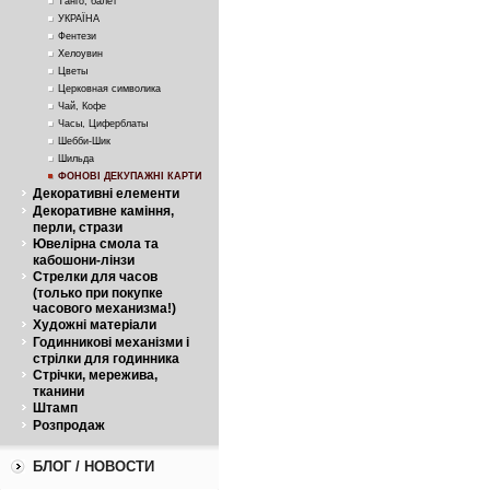
Танго, балет
УКРАЇНА
Фентези
Хелоувин
Цветы
Церковная символика
Чай, Кофе
Часы, Циферблаты
Шебби-Шик
Шильда
ФОНОВІ ДЕКУПАЖНІ КАРТИ
Декоративні елементи
Декоративне каміння,
перли, стрази
Ювелірна смола та
кабошони-лінзи
Стрелки для часов
(только при покупке
часового механизма!)
Художні матеріали
Годинникові механізми і
стрілки для годинника
Стрічки, мережива,
тканини
Штамп
Розпродаж
БЛОГ / НОВОСТИ