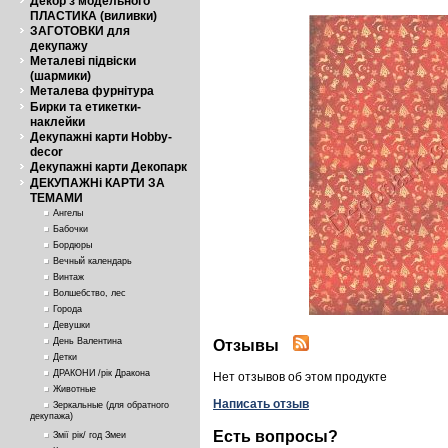
Декор з модельного
ПЛАСТИКА (виливки)
ЗАГОТОВКИ для
декупажу
Металеві підвіски
(шармики)
Металева фурнітура
Бирки та етикетки-
наклейки
Декупажні карти Hobby-
decor
Декупажні карти Декопарк
ДЕКУПАЖНі КАРТИ ЗА
ТЕМАМИ
Ангелы
Бабочки
Бордюры
Вечный календарь
Винтаж
Волшебство, лес
Города
Девушки
День Валентина
Отзывы
Детки
ДРАКОНИ /рік Дракона
Нет отзывов об этом продукте
Животные
Написать отзыв
Зеркальные (для обратного
декупажа)
Есть вопросы?
Змії рік/ год Змеи