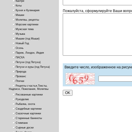
Кантри
Коты
Пожалуйста, сформулируйте Ваши вопро
Кухня и Кулинария
Мишки
Молитвы, рецепты
Морские картинки
Мужская тема
Музыка
Мышки (год Мыши)
Новый Год
Осень
Париж, Лондон, Индия
ПАСХА
Петухи (год Петуха)
Введите число, изображенное на рисун
Петухи и куры (год Петуха)
Природа
Прованс
Птички
Рецепты счастья,Тексты,
Надписи, Пожелания, Молитвы
Рисованные картинки
Рукоделие
Рыбалка, охота
Свадебные картинки
Сказочные картинки
Старинные банкноты
Стимпанк
Сырные доски