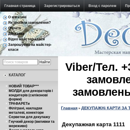
Главная страница
Зарегистрироваться
Вход с паролем
Пр
О магазині
Обратная связь
Як зробити замовлення?
Оплата
Доставка
Відео майстер-класи
Запрошуємо на майстер-
класи
Viber/Тел. 
КАТАЛОГ
замовле
НОВИЙ ТОВАР***
замовлень
МОЛДИ для декораторів і
кондитерів (силіконові
форми)
ТРАФАРЕТи
Главная
ДЕКУПАЖНі КАРТИ ЗА
Філіграні, накладки
»
металеві, конектори
Серветки для декупажу
Гнучкий декор (виливки та
Декупажная карта 1111
мереживо)