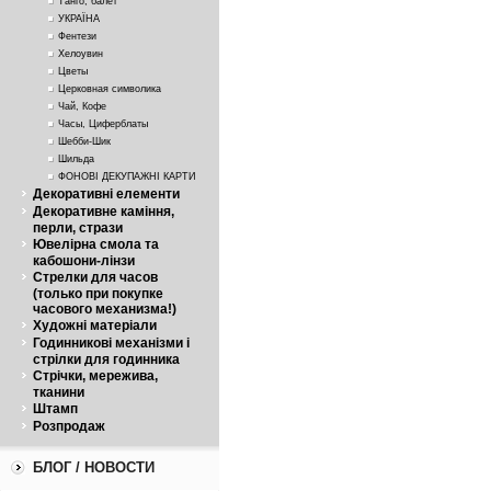
Танго, балет
УКРАЇНА
Фентези
Хелоувин
Цветы
Церковная символика
Чай, Кофе
Часы, Циферблаты
Шебби-Шик
Шильда
ФОНОВІ ДЕКУПАЖНІ КАРТИ
Декоративні елементи
Декоративне каміння,
перли, стрази
Ювелірна смола та
кабошони-лінзи
Стрелки для часов
(только при покупке
часового механизма!)
Художні матеріали
Годинникові механізми і
стрілки для годинника
Стрічки, мережива,
тканини
Штамп
Розпродаж
БЛОГ / НОВОСТИ