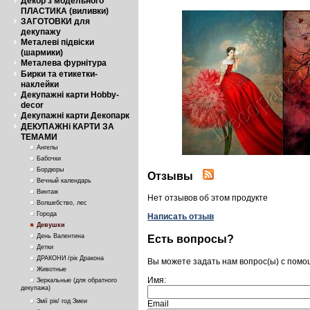
Декор з модельного
ПЛАСТИКА (виливки)
ЗАГОТОВКИ для
декупажу
Металеві підвіски
(шармики)
Металева фурнітура
Бирки та етикетки-
наклейки
Декупажні карти Hobby-
decor
Декупажні карти Декопарк
ДЕКУПАЖНі КАРТИ ЗА
ТЕМАМИ
Ангелы
Бабочки
Бордюры
Отзывы
Вечный календарь
Винтаж
Нет отзывов об этом продукте
Волшебство, лес
Города
Написать отзыв
Девушки
День Валентина
Есть вопросы?
Детки
ДРАКОНИ /рік Дракона
Вы можете задать нам вопрос(ы) с пом
Животные
Имя:
Зеркальные (для обратного
декупажа)
Змії рік/ год Змеи
Email